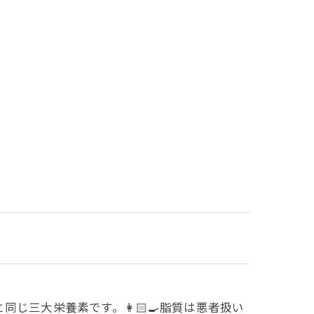
じ三大栄養素です。👩🏻‍🍳脂質は悪者扱い