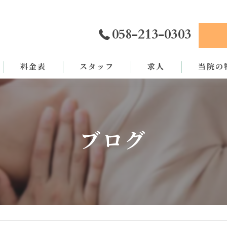
058-213-0303
料金表
スタッフ
求人
当院の
カイロプ
骨盤矯正
ブログ
姿勢矯正
交通事故
労災