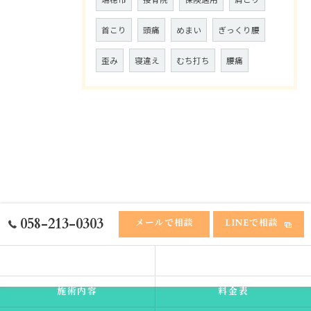
首こり
頭痛
めまい
ぎっくり腰
歪み
寝違え
むち打ち
腰痛
058-213-0303
メールで相談
LINEで相談
ホーム
ふれあい接骨院
施術内容
料金表