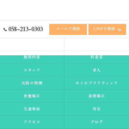
058-213-0303
メールで相談
LINEで相談
ホーム
ふれあい接骨院
施術内容
料金表
スタッフ
求人
当院の特徴
カイロプラクティック
骨盤矯正
姿勢矯正
交通事故
労災
アクセス
ブログ