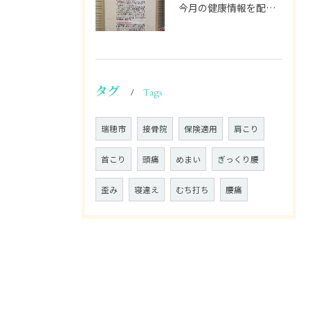
今月の健康情報を配信します🫡
タグ
Tags
瑞穂市
接骨院
保険適用
肩こり
首こり
頭痛
めまい
ぎっくり腰
歪み
寝違え
むち打ち
腰痛