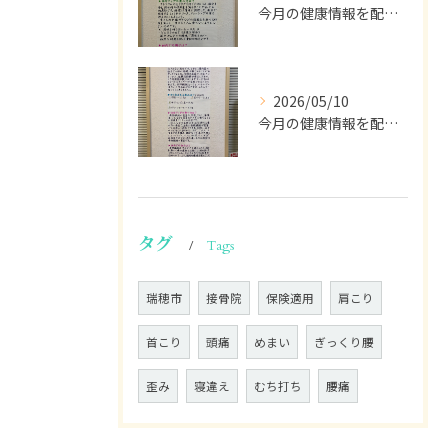
今月の健康情報を配信して行きます。
2026/05/10
今月の健康情報を配信します🫡
タグ
Tags
瑞穂市
接骨院
保険適用
肩こり
首こり
頭痛
めまい
ぎっくり腰
歪み
寝違え
むち打ち
腰痛