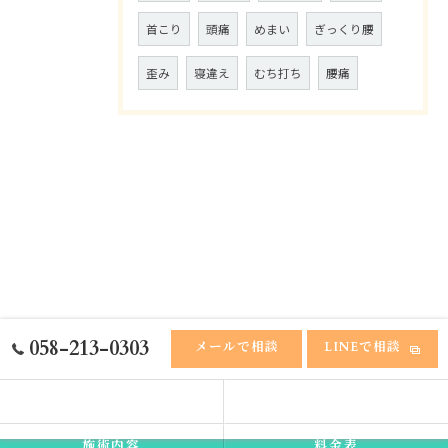
首こり
頭痛
めまい
ぎっくり腰
歪み
寝違え
むち打ち
腰痛
058-213-0303
メールで相談
LINEで相談
ホーム
ふれあい接骨院
施術内容
料金表