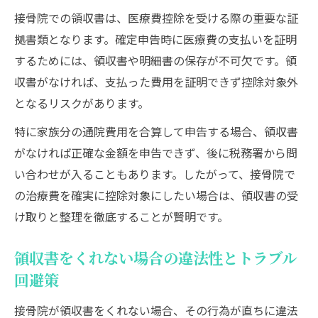
る方法
接骨院での領収書は、医療費控除を受ける際の重要な証
接骨院の領収書整理で役立つ便利な保管テ
拠書類となります。確定申告時に医療費の支払いを証明
クニック
するためには、領収書や明細書の保存が不可欠です。領
通院費をまとめて管理するための実践的な
収書がなければ、支払った費用を証明できず控除対象外
記録術
となるリスクがあります。
接骨院費用の控除申請に必要な家族分の証
特に家族分の通院費用を合算して申告する場合、領収書
拠集め
がなければ正確な金額を申告できず、後に税務署から問
家計管理に役立つ接骨院領収書の保管アイ
い合わせが入ることもあります。したがって、接骨院で
デア
の治療費を確実に控除対象にしたい場合は、領収書の受
け取りと整理を徹底することが賢明です。
領収書をくれない場合の違法性とトラブル
回避策
接骨院が領収書をくれない場合、その行為が直ちに違法