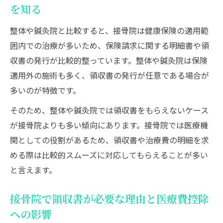
明細書や医療費通知を活用した証拠保管の
を知る
工夫
整体や鍼灸院と比較すると、接骨院は健康保険の適用範
領収書なしで確定申告する時の注意点を知る
囲内での治療が多いため、保険請求に関する明細書や領
接骨院で領収書がない場合の確定申告対策
収書の発行が比較的整っています。整体や鍼灸院は保険
領収書なしでも有効な証拠の具体例と提出
適用外の施術も多く、領収書の発行が任意である場合が
方法
多いのが特徴です。
接骨院費用の証明に使えるレシートや明細
そのため、整体や鍼灸院では領収書をもらえないケース
の扱い方
が接骨院よりも多い傾向にあります。接骨院では医療機
医療費通知と接骨院の費用計上の正しいや
関としての役割があるため、領収書や治療費の明細を求
り方
める際は比較的スムーズに対応してもらえることが多い
領収書がない時の税務署対応と説明のポイ
と言えます。
ント
家族分も安心できる通院費の記録と保管法
接骨院で領収書が必要な理由と医療費控除
家族全員の接骨院通院費を効率よく記録す
への影響