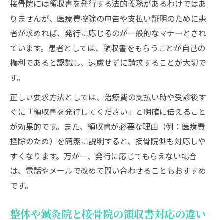
接骨院には領収書を発行する法的義務があるわけではあ
再発行申請時に必要な情報と注意すべき点
りませんが、医療費控除の申告や支払い証明のために患
接骨院で再発行を断られた場合の対応策
者が求めれば、発行に応じるのが一般的なマナーとされ
整骨院や鍼灸院の領収書再発行に関する豆
ています。患者としては、領収書をもらうことが自己の
知識
権利であると認識し、遠慮せずに請求することが大切で
す。
医療費控除に必要な証拠整理のコツとは
接骨院で医療費控除を受けるための証拠整
正しい要求方法としては、治療費の支払い時や受診後す
理術
ぐに「領収書を発行してください」と明確に伝えること
が効果的です。また、領収書が必要な理由（例：医療費
領収書以外で認められる証拠書類の種類と
控除のため）を簡潔に説明すると、接骨院側も対応しや
保存法
すくなります。万が一、発行に応じてもらえない場合
家族分もまとめた通院記録の作り方と注意
は、電話やメールで改めて問い合わせることもおすすめ
点
です。
接骨院・整骨院の費用と控除対象の見極め
方
整体や鍼灸院と接骨院の領収書対応の違い