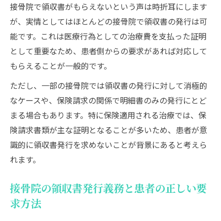
接骨院で領収書がもらえないという声は時折耳にします
接骨院で領収書が出ない時の冷静な対応と
が、実情としてはほとんどの接骨院で領収書の発行は可
確認事項
能です。これは医療行為としての治療費を支払った証明
領収書をあとからもらうための具体的な依
として重要なため、患者側からの要求があれば対応して
頼方法
もらえることが一般的です。
接骨院で発行を拒まれた時の相談先と解決
ただし、一部の接骨院では領収書の発行に対して消極的
手順
なケースや、保険請求の関係で明細書のみの発行にとど
整骨院や鍼灸院でも使える領収書請求のコ
まる場合もあります。特に保険適用される治療では、保
ツ
険請求書類が主な証明となることが多いため、患者が意
領収書の代わりに使える明細書や証拠書類
識的に領収書発行を求めないことが背景にあると考えら
の扱い方
れます。
再発行は可能？接骨院のお金にまつわる疑問
接骨院領収書の再発行ができるケースと手
接骨院の領収書発行義務と患者の正しい要
順
求方法
領収書紛失時の接骨院への問い合わせ方法