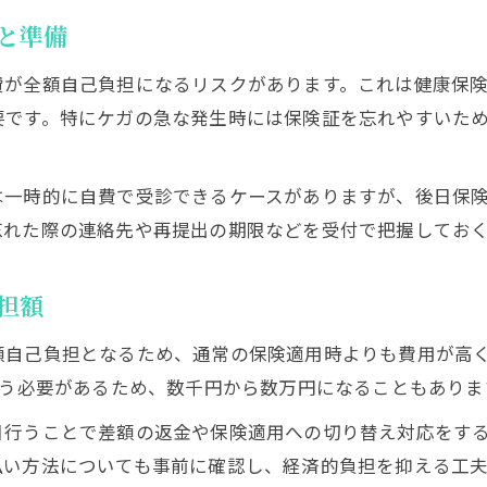
と準備
費が全額自己負担になるリスクがあります。これは健康保
要です。特にケガの急な発生時には保険証を忘れやすいた
は一時的に自費で受診できるケースがありますが、後日保
忘れた際の連絡先や再提出の期限などを受付で把握してお
担額
額自己負担となるため、通常の保険適用時よりも費用が高く
払う必要があるため、数千円から数万円になることもありま
日行うことで差額の返金や保険適用への切り替え対応をす
払い方法についても事前に確認し、経済的負担を抑える工