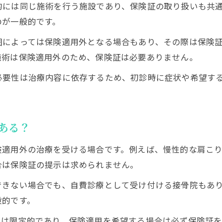
接骨院で保険適用されない主な事例とは
的には同じ施術を行う施設であり、保険証の取り扱いも共
のが一般的です。
腰痛で接骨院の保険証利用ができる理由
接骨院の慢性疾患が保険適用外となる理由
囲によっては保険適用外となる場合もあり、その際は保険
接骨院で保険証適用基準と注意点を整理
施術は保険適用外のため、保険証は必要ありません。
保険証が使えない時の費用トラブル対策
必要性は治療内容に依存するため、初診時に症状や希望す
接骨院で保険証使えない時の費用対策法
接骨院で保険証忘れの料金トラブル回避術
接骨院の保険証なし通院時によくある注意点
ある？
接骨院で保険証未提示時の返金方法を解説
険適用外の治療を受ける場合です。例えば、慢性的な肩こ
保険証なしで接骨院利用時のトラブル防止策
合は保険証の提示は求められません。
できない場合でも、自費診療として受け付ける接骨院もあ
般的です。
スは限定的であり、保険適用を希望する場合は必ず保険証