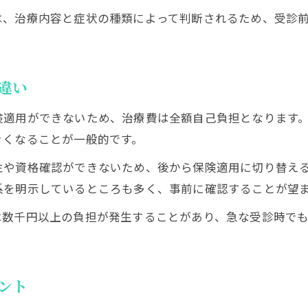
接骨院の自己負担額と保険証の関係性
は、治療内容と症状の種類によって判断されるため、受診
接骨院で保険証有無による費用差を解説
整骨院と接骨院の自己負担額の比較ポイント
接骨院で保険適用外になった場合の目安
違い
保険証なし接骨院利用時の料金シミュレーション
険適用ができないため、治療費は全額自己負担となります
保険証忘れた時に受診できるケースと流れ
きくなることが一般的です。
接骨院で保険証忘れ時の受診可否と対処法
性や資格確認ができないため、後から保険適用に切り替え
保険証がなくても接骨院で施術は可能？
系を明示しているところも多く、事前に確認することが望
保険証忘れた場合の接骨院受付での流れ
は数千円以上の負担が発生することがあり、急な受診時で
接骨院で保険証後日提出のポイント解説
接骨院に保険証なしで通った時の精算手順
接骨院の保険適用範囲と対象外事例を解説
ント
接骨院で保険適用される症状と確認方法