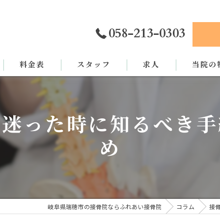
058-213-0303
料金表
スタッフ
求人
当院の
カイロプ
か迷った時に知るべき手
骨盤矯正
め
姿勢矯正
交通事故
労災
岐阜県瑞穂市の接骨院ならふれあい接骨院
コラム
接