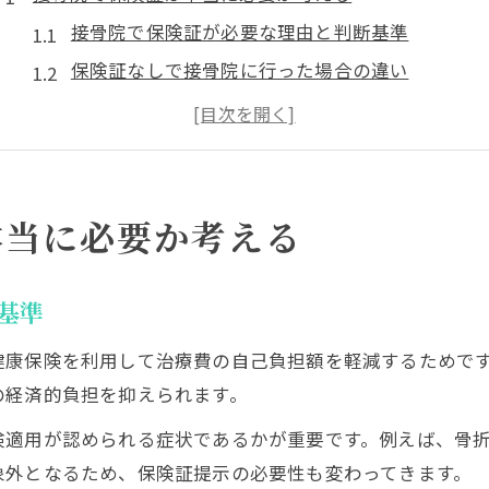
接骨院で保険証が必要な理由と判断基準
保険証なしで接骨院に行った場合の違い
整骨院と接骨院の保険証要否のポイント
接骨院で保険証がいらないケースはある？
接骨院で保険証を求められる背景を解説
保険証なしで接骨院へ行く場合の注意点
本当に必要か考える
保険証なしで接骨院受診時のリスクと準備
接骨院で保険証忘れた場合の自己負担額
基準
接骨院で保険証がいらない対応事例の紹介
健康保険を利用して治療費の自己負担額を軽減するためで
接骨院利用時に健康保険証がない時の流れ
の経済的負担を抑えられます。
接骨院で保険証を使わない治療の注意点
険適用が認められる症状であるかが重要です。例えば、骨
接骨院の自己負担額はどう決まるのか
象外となるため、保険証提示の必要性も変わってきます。