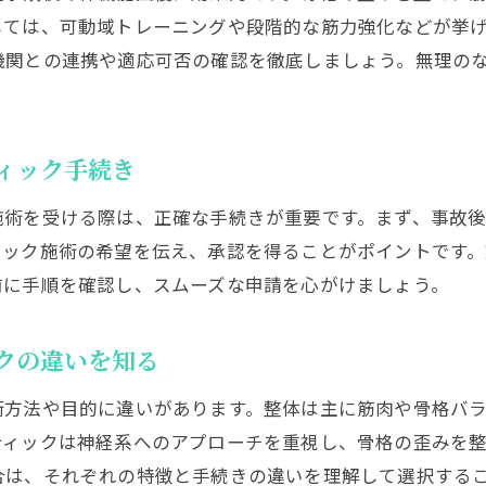
安心してカイロプラクティックを利用するコツ
しては、可動域トレーニングや段階的な筋力強化などが挙
保険利用時のトラブルを未然に防ぐための知識
機関との連携や適応可否の確認を徹底しましょう。無理の
カイロプラクティックの医療費控除のポイント
カイロプラクティックで医療費控除を受ける条件
国税庁の基準から見る医療費控除とカイロプラクティ
ィック手続き
医療費控除申請時のカイロプラクティック領収書管理
施術を受ける際は、正確な手続きが重要です。まず、事故
保険適用外の場合のカイロプラクティック活用術
ィック施術の希望を伝え、承認を得ることがポイントです
治療費の負担軽減とカイロプラクティックの活用例
前に手順を確認し、スムーズな申請を心がけましょう。
カイロプラクティックと医療費控除の注意点
事故後の体調不良にカイロプラクティックが有効な理由
クの違いを知る
カイロプラクティックが事故後の不調改善に役立つ仕
術方法や目的に違いがあります。整体は主に筋肉や骨格バ
交通事故後の症状悪化を防ぐカイロプラクティックの
ティックは神経系へのアプローチを重視し、骨格の歪みを
早期受診が重要な理由とカイロプラクティックの効果
合は、それぞれの特徴と手続きの違いを理解して選択する