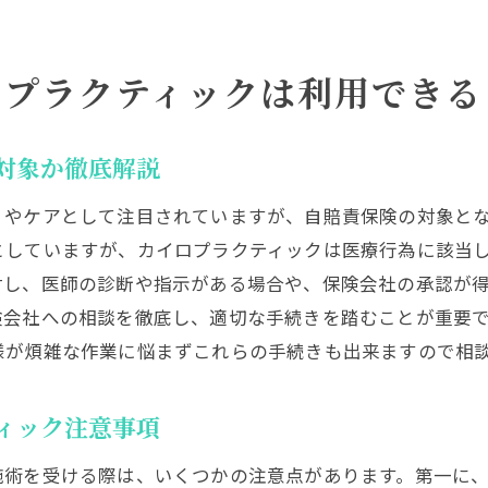
カイロプラクティックの施術事例と体調回復のポイン
整体や整骨院と比較したカイロプラクティックの特徴
ロプラクティックは利用できる
保険制度を踏まえた最適な体調管理法
保険手続きで注意すべきトラブルと対策
対象か徹底解説
カイロプラクティック利用時の保険手続きトラブル例
自賠責保険で認められないケースとその理由
リやケアとして注目されていますが、自賠責保険の対象と
整骨院や整体と比較した手続きの違い
としていますが、カイロプラクティックは医療行為に該当
対し、医師の診断や指示がある場合や、保険会社の承認が
保険会社や医療機関との円滑なやり取りのコツ
険会社への相談を徹底し、適切な手続きを踏むことが重要
トラブル相談の活用法とカイロプラクティックの対策
様が煩雑な作業に悩まずこれらの手続きも出来ますので相
安心してカイロプラクティックを続けるための注意点
効果的な治療選択のための自賠責保険知識まとめ
ィック注意事項
カイロプラクティックを上手に活用する知識の整理
自賠責保険と治療選択で知っておきたいポイント
施術を受ける際は、いくつかの注意点があります。第一に