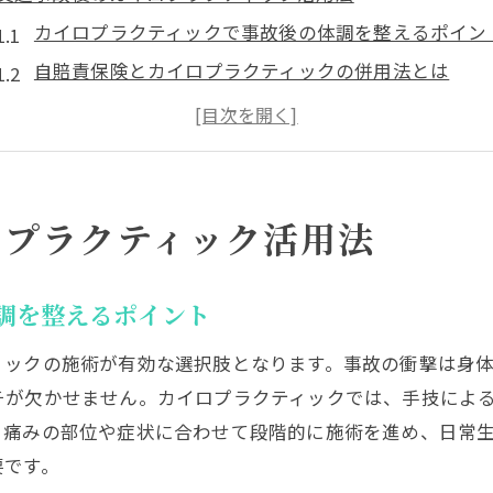
カイロプラクティックで事故後の体調を整えるポイン
自賠責保険とカイロプラクティックの併用法とは
交通事故後におすすめのカイロプラクティック施術例
カイロプラクティックによるリハビリの効果と注意点
自賠責保険利用時のカイロプラクティック手続き
整体や整骨院とカイロプラクティックの違いを知る
ロプラクティック活用法
自賠責保険でカイロプラクティックは利用できる？
カイロプラクティックは自賠責保険対象か徹底解説
調を整えるポイント
自賠責保険利用時のカイロプラクティック注意事項
ィックの施術が有効な選択肢となります。事故の衝撃は身
整骨院との違いから見る自賠責保険の適用範囲
チが欠かせません。カイロプラクティックでは、手技によ
カイロプラクティック利用時の保険会社への申請方法
、痛みの部位や症状に合わせて段階的に施術を進め、日常
自賠責保険と治療費の自己負担の関係性
要です。