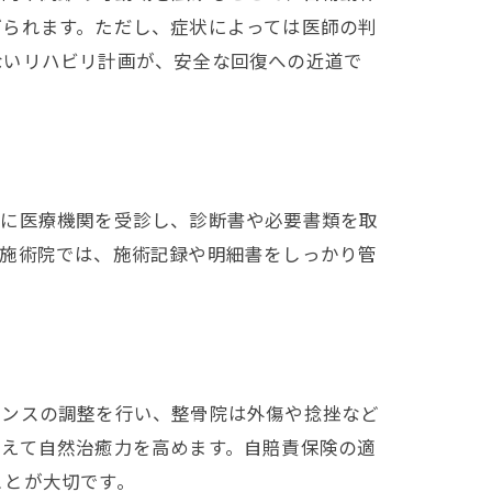
げられます。ただし、症状によっては医師の判
ないリハビリ計画が、安全な回復への近道で
ック
法
後に医療機関を受診し、診断書や必要書類を取
。施術院では、施術記録や明細書をしっかり管
組み
ランスの調整を行い、整骨院は外傷や捻挫など
役割
整えて自然治癒力を高めます。自賠責保険の適
ことが大切です。