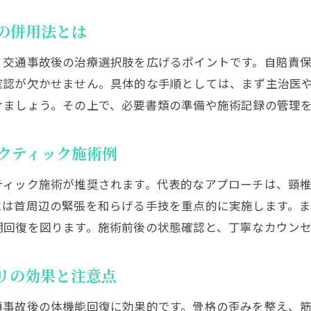
カイロプラクティック施術と保険トラブル対策
カイロプラクティックと整骨院の違いを徹底比較
の併用法とは
カイロプラクティックと整骨院の資格や制度の違い
、交通事故後の治療選択肢を広げるポイントです。自賠責
自賠責保険適用で異なる施術内容を比較
確認が欠かせません。具体的な手順としては、まず主治医
医療行為としての位置づけと法律上の違い
けましょう。その上で、必要書類の準備や施術記録の管理
カイロプラクティックと整骨院での保険利用の実際
事故後の通院先選びで意識したいポイント
クティック施術例
整体やボキボキ整体との違いもわかりやすく解説
ティック施術が推奨されます。代表的なアプローチは、頸
保険適用範囲を知り安心して治療を受けるには
には首周辺の緊張を和らげる手技を重点的に実施します。
カイロプラクティックの保険適用範囲を正しく把握
期回復を図ります。施術前後の状態確認と、丁寧なカウン
自賠責保険で治療可能な症状と注意点
整骨院や整体とカイロプラクティックの適用範囲
リの効果と注意点
医療費控除や損害賠償とカイロプラクティック
通事故後の体機能回復に効果的です。骨格の歪みを整え、