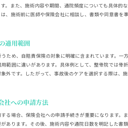
ます。また、施術内容や期間、通院頻度についても具体的
カイロプラクティックの保険利用でよくある疑問
ては、施術前に医師や保険会社に相談し、書類や同意書を
整骨院や整体との違いを踏まえた治療法の選び方
事故後の体調管理と保険制度の活用術
カイロプラクティック施術の実例から学ぶ最適解
の適用範囲
行うため、自賠責保険の対象に明確に含まれています。一
適用範囲に違いがあります。具体例として、整骨院では骨
対象外です。したがって、事故後のケアを選択する際は、
。
会社への申請方法
用する場合、保険会社への申請手続きが重要になります。
要があります。その後、施術内容や通院日数を明記した書