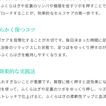
生活習慣の見直しと足つぼの重要性
、ふくらはぎや足裏のリンパや循環を促すツボを押すことで
パンパンに張る原因を知り正しくケアする方法
プローチすることが、効果的なセルフケアの第一歩です。
日常で実践できる足つぼセルフマッサージ術
毎日できる足つぼセルフマッサージの基本手順
らかく保つコツ
ふくらはぎの張りを和らげる足つぼ活用例
ぼケアを習慣化することが大切です。毎日決まった時間に
お風呂上がりにおすすめの足つぼケア方法
入浴後のリラックスした状態で、足つぼをゆっくり押すの
セルフマッサージで気をつけたい注意点
いふくらはぎを維持しやすくなります。
ふくらはぎを柔らかくするマッサージのコツ
足つぼとストレッチを組み合わせた実践法
効果的な実践法
ふくらはぎとメンタルの意外な関係性に注目
入れすぎないことが重要です。無理に強く押すと逆効果に
足つぼケアがメンタルにも及ぼす影響とは
腹を使って、ふくらはぎや足裏のツボをゆっくり押し、リ
ふくらはぎの硬さと心の状態の関係性を解説
ストレッチで仕上げると、ふくらはぎの柔軟性アップと血
整体視点でみるふくらはぎとメンタルのつながり