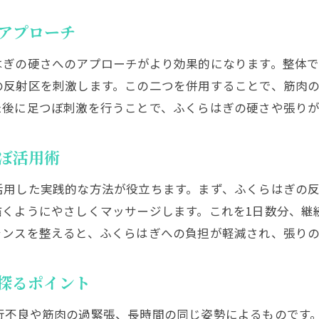
日常生活でできる整体的セルフケアのコツ
ふくらはぎの硬さが気になる方へのセルフケア法
アプローチ
ふくらはぎ硬さチェックと足つぼでのセルフケア
はぎの硬さへのアプローチがより効果的になります。整体
足つぼマッサージで硬さを和らげる手順を紹介
の反射区を刺激します。この二つを併用することで、筋肉
もみすぎ注意！ふくらはぎセルフケアの安全対策
た後に足つぼ刺激を行うことで、ふくらはぎの硬さや張り
毎日続ける足つぼセルフマッサージのポイント
ふくらはぎを柔らかくするツボの見つけ方
ぼ活用術
セルフケアで改善しない場合の対処法
活用した実践的な方法が役立ちます。まず、ふくらはぎの
張りやすいふくらはぎを柔らかくするポイント
描くようにやさしくマッサージします。これを1日数分、継
足つぼを活用したふくらはぎ柔軟ケアの基本
ランスを整えると、ふくらはぎへの負担が軽減され、張り
張りやすいふくらはぎの特徴と改善アプローチ
ふくらはぎの張り予防に役立つセルフケア法
探るポイント
整体と足つぼで柔らかさを保つコツ
行不良や筋肉の過緊張、長時間の同じ姿勢によるものです