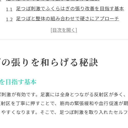
足つぼ刺激でふくらはぎの張り改善を目指す基本
足つぼと整体の組み合わせで硬さにアプローチ
ふくらはぎの張りを治す方法と足つぼ活用術
パンパンに張る原因を足つぼケアで探るポイント
張りやすいふくらはぎを足つぼで柔らかく保つコ
セルフ足つぼマッサージの注意点と効果的な実践
ぎの張りを和らげる秘訣
整体によるふくらはぎケアの新常識
整体でふくらはぎの硬さを和らげる最新アプロー
を目指す基本
足つぼと整体の違いを知ってケアを選ぶポイント
ぼ刺激が有効です。足裏には全身とつながる反射区が多く
ふくらはぎ整体で血流と緊張緩和を促す方法
反射区を丁寧に押すことで、筋肉の緊張緩和や血行促進が
硬さチェックと整体施術の具体的な進め方
りやすくなります。そこで、足つぼ刺激を取り入れたセル
整体の専門家が提案する足つぼ活用術