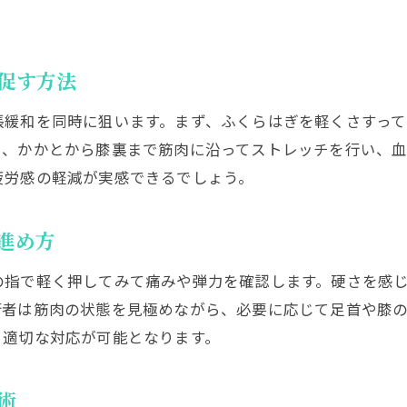
足つぼを日常生活に取り入れる実践術
整体と併用できる足つぼセルフケアのすすめ
促す方法
症状別ふくらはぎ足つぼケアのポイント
継続しやすい足つぼ習慣で健康維持を目指す
張緩和を同時に狙います。まず、ふくらはぎを軽くさすっ
に、かかとから膝裏まで筋肉に沿ってストレッチを行い、血
疲労感の軽減が実感できるでしょう。
進め方
の指で軽く押してみて痛みや弾力を確認します。硬さを感
術者は筋肉の状態を見極めながら、必要に応じて足首や膝
、適切な対応が可能となります。
術