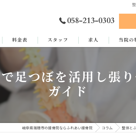
058-213-0303
料金表
スタッフ
求人
当院の
カイロプ
アで足つぼを活用し張り
骨盤矯正
ガイド
姿勢矯正
交通事故
労災
岐阜県瑞穂市の接骨院ならふれあい接骨院
コラム
整体と