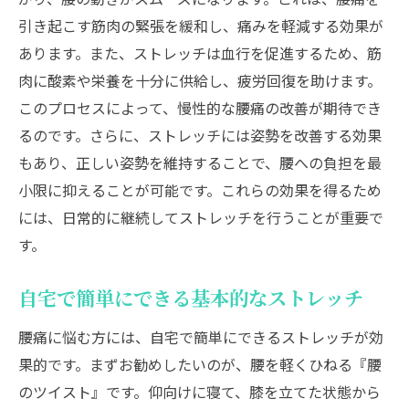
腰に負担をかけない姿勢とその重要性
引き起こす筋肉の緊張を緩和し、痛みを軽減する効果が
あります。また、ストレッチは血行を促進するため、筋
温熱療法とストレッチの組み合わせ効果
肉に酸素や栄養を十分に供給し、疲労回復を助けます。
普段の生活で気をつけたい腰への負担
このプロセスによって、慢性的な腰痛の改善が期待でき
ストレッチと合わせて行う筋力トレーニン
るのです。さらに、ストレッチには姿勢を改善する効果
グ
もあり、正しい姿勢を維持することで、腰への負担を最
腰痛緩和に役立つ食生活と栄養管理
小限に抑えることが可能です。これらの効果を得るため
ストレッチを続けるためのモチベーション
には、日常的に継続してストレッチを行うことが重要で
維持法
す。
日常の腰痛を軽減するための効果的なストレッ
チアドバイス
自宅で簡単にできる基本的なストレッチ
腰痛に効くストレッチの正しい姿勢
腰痛に悩む方には、自宅で簡単にできるストレッチが効
自分に適したストレッチ法を見つける
果的です。まずお勧めしたいのが、腰を軽くひねる『腰
ストレッチをする上でのよくある間違い
のツイスト』です。仰向けに寝て、膝を立てた状態から