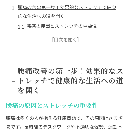
腰痛改善の第一歩！効果的なストレッチで健康
的な生活への道を開く
腰痛の原因とストレッチの重要性
ストレッチが腰痛に与える具体的な効果
自宅で簡単にできる基本的なストレッチ
日常に取り入れたいストレッチのタイミン
グ
腰痛改善の第一歩！効果的なス
ストレッチ前後の注意点と効果的な方法
トレッチで健康的な生活への道
継続的なストレッチで腰痛改善を目指す
を開く
腰痛を和らげる簡単ストレッチ法日常生活での
取り入れ方
腰痛の原因とストレッチの重要性
朝の習慣におすすめのストレッチ
腰痛は多くの人が抱える健康問題で、その原因はさまざ
仕事中にできる簡単な腰痛緩和法
まです。長時間のデスクワークや不適切な姿勢、運動不