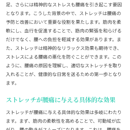
夜にリラックスできるストレッチメニュー
足、さらには精神的なストレスも腰痛を引き起こす要因
腰痛改善に効くヨガポーズ
となります。こうした背景の中で、ストレッチは腰痛の
ストレッチを楽しく続けるための工夫
予防と改善において重要な役割を果たします。筋肉を柔
軟にし、血行を促進することで、筋肉の緊張を和らげる
家族と一緒にできる腰痛予防エクササイズ
だけでなく、腰への負担を軽減する効果があります。ま
専門家が教える腰痛ストレッチのコツ日常に活
た、ストレッチは精神的なリラックス効果も期待でき、
かす実践法
ストレスによる腰痛の悪化を防ぐことができます。この
専門家が推奨する腰痛ストレッチの基本
ように、腰痛の原因を理解し、適切なストレッチを取り
ストレッチを安全に行うためのポイント
入れることが、健康的な日常を送るための第一歩となり
腰痛の種類に応じたストレッチの選び方
ます。
長時間の座り仕事に最適なストレッチ法
ストレッチ効果を高めるための工夫
ストレッチが腰痛に与える具体的な効果
腰痛改善をサポートする補助器具の活用法
ストレッチが腰痛に与える具体的な効果は多岐にわたり
ストレッチで腰に優しさを！腰痛改善のための
ます。まず、筋肉の柔軟性を高めることで、可動域が広
具体的なステップ
がり、腰の動きがスムーズになります。これは、腰痛を