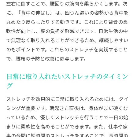
腰痛持ちにおすすめのストレッチ器具
左右に倒すことで、腰回りの筋肉を柔らかくします。次
に、『背中の伸ばし』は、四つん這いの姿勢から背中を
ストレッチとマッサージの併用効果
丸めたり反らしたりする動きです。これにより背骨の柔
ストレッチ結果を記録することで得られる
軟性が向上し、腰の負担を軽減できます。日常生活の中
効果
で無理なく取り入れることができるため、継続しやすい
腰痛を感じたらストレッチ！痛みを和らげる日
のもポイントです。これらのストレッチを実践すること
常のアプローチ
で、腰痛の予防と改善に寄与します。
腰痛発生時に即行うべきストレッチ
痛みを和らげるための深呼吸法
日常に取り入れたいストレッチのタイミン
腰痛がひどいときの応急処置としてのスト
グ
レッチ
ストレッチを効果的に日常に取り入れるためには、タイ
ストレッチがもたらすリラックス効果
ミングが重要です。朝起きた直後は、身体がまだ硬くな
腰痛の予兆を見逃さないためのセルフチェ
っているため、優しくストレッチを行うことで一日の始
ック法
まりに柔軟性を高めることができます。また、仕事や家
定期的にストレッチを行うメリット
事の合間に短時間のストレッチをすることで、長時間の