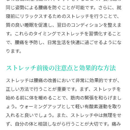
腰痛予防に最適な毎日のストレッチルーチンの
同じ姿勢による腰痛を防ぐことが可能です。さらに、就
作り方
寝前にリラックスするためのストレッチを行うことで、
ストレッチルーチンの基本的な組み立て方
質の良い睡眠を促進し、翌日のコンディションを整えま
す。これらのタイミングでストレッチを習慣化すること
朝昼晩に分けたストレッチメニュー例
で、腰痛を予防し、日常生活を快適に過ごせるようにな
週ごとに変えるストレッチプランの提案
ります。
腰の健康を守るためのストレッチと生活習
慣
ストレッチ前後の注意点と効果的な方法
ストレッチを習慣化するためのヒント
ストレッチは腰痛の改善において非常に効果的ですが、
ストレッチパートナーを見つけて楽しく続
正しい方法で行うことが重要です。まず、ストレッチを
ける
始める前に体を暖めることで、筋肉の緊張を和らげまし
腰痛から解放されるためのストレッチ法専門家
ょう。ウォーミングアップとして軽い有酸素運動を取り
の推奨プラン
入れると良いでしょう。また、ストレッチ中は無理をせ
専門家推薦の腰痛改善ストレッチメソッド
ず、自分の体と相談しながら行うことが大切です。痛み
長期間に渡る腰痛改善プランの立て方