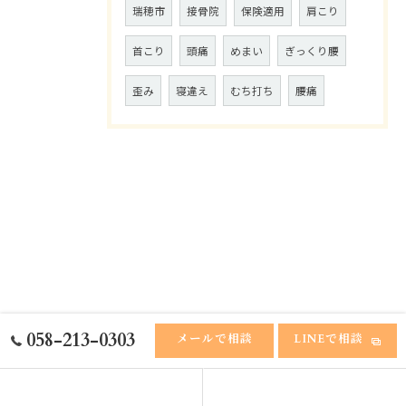
瑞穂市
接骨院
保険適用
肩こり
首こり
頭痛
めまい
ぎっくり腰
歪み
寝違え
むち打ち
腰痛
058-213-0303
メールで相談
LINEで相談
ホーム
ふれあい接骨院