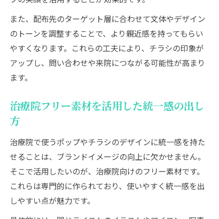
法
また、配布先のターゲット層に合わせて文体やデザイン
接骨院ポスターで違いを明確に伝える方法
のトーンを調整することで、より親近感を持ってもらい
患者心理に響く整骨院チラシの表現テクニ
やすくなります。これらの工夫により、チラシの印象が
ック
アップし、問い合わせや来院につながる可能性が高まり
再来院促進につながる接骨院掲示物の秘訣
ます。
接骨院掲示物でリピート率向上を目指す工
夫
治療院フリー素材を活用した統一感の出し
方
患者行動を誘う接骨院ポップの活用ポイン
ト
治療院で使うポップやチラシのデザインに統一感を持た
整骨院ポスターで再来院を促すメッセージ
せることは、ブランドイメージの向上に欠かせません。
例
そこで活用したいのが、治療院向けのフリー素材です。
治療院フリー素材を使った掲示の工夫方法
これらは専門的に作られており、使いやすく統一感を出
しやすい点が魅力です。
患者の声を反映した接骨院ポップ事例紹介