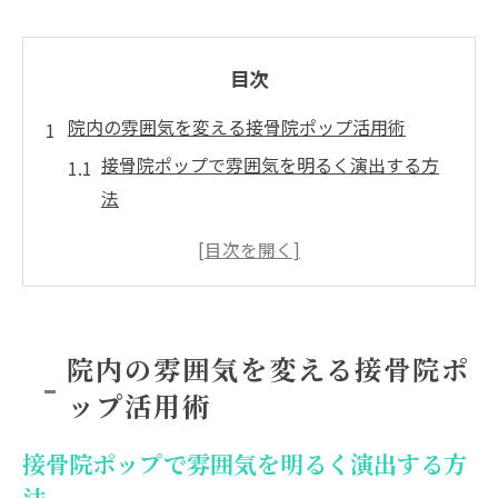
目次
院内の雰囲気を変える接骨院ポップ活用術
接骨院ポップで雰囲気を明るく演出する方
法
整骨院チラシデザインの工夫で印象アップ
治療院フリー素材を活用した統一感の出し
方
接骨院ポスターの活かし方と掲示のコツ
院内の雰囲気を変える接骨院ポ
患者目線で考える接骨院掲示物の役割
ップ活用術
患者の行動を引き出す接骨院の掲示デザイン事
例
接骨院ポップで雰囲気を明るく演出する方
接骨院ポップで自然に相談を促す掲示例