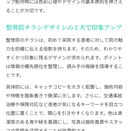
ップ制作時には色彩心理やデザインの基本原則を押さえ
手軽なツールで実現する接骨院POP制作法
ることが大切です。
接骨院ポップを簡単に作れるツールの選び
方
整骨院チラシデザインの工夫で印象アップ
PowerPointで作る接骨院チラシの時短術
整骨院のチラシは、初めて来院する患者に対して院の魅
無料素材を活用した接骨院ポスター制作法
力を的確に伝える役割を持ちます。そのため、わかりや
Canvaを使った整骨院デザインのポイント
すくかつ印象に残るデザインが求められます。ポイント
印刷しやすい接骨院掲示物のフォーマット
は情報の優先順位を整理し、読み手の視線を誘導するこ
例
とです。
患者心理に寄り添う接骨院ポップの考え方
具体的には、キャッチコピーを大きく配置し、施術内容
接骨院ポップで不安を和らげる伝え方の工
や特徴を箇条書きで簡潔に示します。さらに、交通事故
夫
治療や保険対応など患者が気になるキーワードを目立つ
患者の関心を引き出す接骨院掲示のポイン
位置に置くことで、関心を引きやすくなります。色は清
ト
潔感のある青や緑を基調にし、写真は施術風景やスタッ
知らなかったを解決する接骨院情報の伝達
フの笑顔を活用することが効果的です。