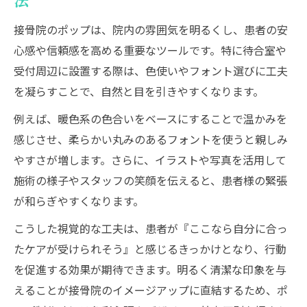
法
整骨院交通事故ポスターの効果的な活用法
接骨院のポップは、院内の雰囲気を明るくし、患者の安
整体チラシテンプレート無料で行動を誘導
心感や信頼感を高める重要なツールです。特に待合室や
鍼灸院チラシテンプレートの応用事例紹介
受付周辺に設置する際は、色使いやフォント選びに工夫
接骨院掲示物で予約率を高める実践アイデ
を凝らすことで、自然と目を引きやすくなります。
ア
例えば、暖色系の色合いをベースにすることで温かみを
伝わる接骨院ポップを作るコツを紹介
感じさせ、柔らかい丸みのあるフォントを使うと親しみ
接骨院ポップのキャッチコピー作成術とは
やすさが増します。さらに、イラストや写真を活用して
整骨院フリー素材を使った伝わる表現方法
施術の様子やスタッフの笑顔を伝えると、患者様の緊張
が和らぎやすくなります。
患者の目線で考える接骨院情報整理のコツ
ポスターやチラシで施術内容を明快に伝え
こうした視覚的な工夫は、患者が『ここなら自分に合っ
る
たケアが受けられそう』と感じるきっかけとなり、行動
を促進する効果が期待できます。明るく清潔な印象を与
接骨院ポップで違いが伝わるデザインの工
えることが接骨院のイメージアップに直結するため、ポ
夫