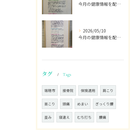
今月の健康情報を配信して行きます。
2026/05/10
今月の健康情報を配信します🫡
タグ
Tags
瑞穂市
接骨院
保険適用
肩こり
首こり
頭痛
めまい
ぎっくり腰
歪み
寝違え
むち打ち
腰痛