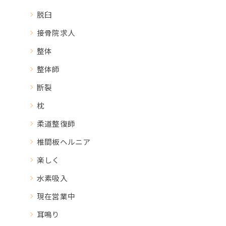
脱臼
接骨院求人
整体
整体師
断裂
枕
柔道整復師
椎間板ヘルニア
楽しく
水素吸入
現在営業中
耳鳴り