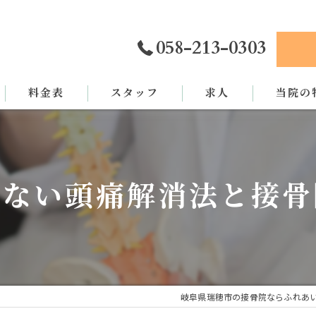
058-213-0303
料金表
スタッフ
求人
当院の
カイロプ
骨盤矯正
わない頭痛解消法と接骨
姿勢矯正
交通事故
労災
岐阜県瑞穂市の接骨院ならふれあ