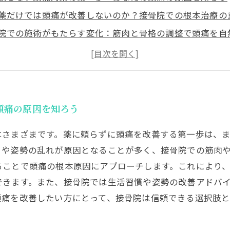
薬だけでは頭痛が改善しないのか？接骨院での根本治療の
院での施術がもたらす変化：筋肉と骨格の調整で頭痛を自
しで続ける頭痛ケア法：日常生活でできる簡単セルフケア
頼らない頭痛改善のゴールへ：接骨院と共に快適な毎日を
使わずに頭痛を和らげる最新の方法とは？専門家が教える
院が果たす役割とは？薬に頼らない頭痛ケアでQOLを向上
頭痛の原因を知ろう
はさまざまです。薬に頼らずに頭痛を改善する第一歩は、
りや姿勢の乱れが原因となることが多く、接骨院での筋肉
ることで頭痛の根本原因にアプローチします。これにより
できます。また、接骨院では生活習慣や姿勢の改善アドバ
頭痛を改善したい方にとって、接骨院は信頼できる選択肢