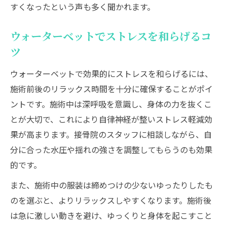
すくなったという声も多く聞かれます。
えよう
体調に合わせたウォーターベット利用の心
ウォーターベットでストレスを和らげるコ
得
ツ
安全な施術のために守るべきルールとは
ウォーターベットで効果的にストレスを和らげるには、
禁忌や服装に関する不安を解消できるポイント
施術前後のリラックス時間を十分に確保することがポイ
ウォーターベット施術の禁忌と服装の基本
ントです。施術中は深呼吸を意識し、身体の力を抜くこ
施術時に気を付けたい服装選びのポイント
とが大切で、これにより自律神経が整いストレス軽減効
ウォーターベットの禁忌を知り安心して施
果が高まります。接骨院のスタッフに相談しながら、自
術
分に合った水圧や揺れの強さを調整してもらうのも効果
整体でブラジャーはどうするかの疑問を解
的です。
決
また、施術中の服装は締めつけの少ないゆったりしたも
施術前に知っておきたい体調管理と服装配
のを選ぶと、よりリラックスしやすくなります。施術後
慮
は急に激しい動きを避け、ゆっくりと身体を起こすこと