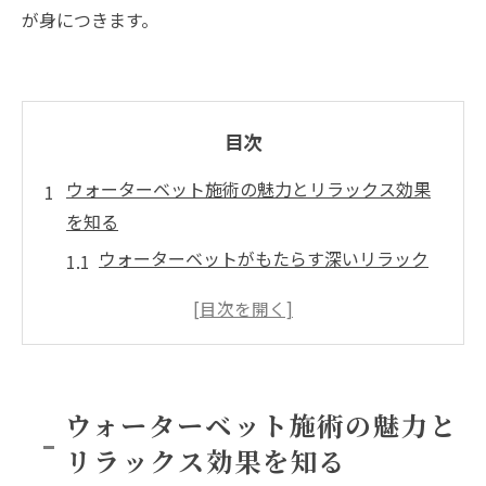
が身につきます。
目次
ウォーターベット施術の魅力とリラックス効果
を知る
ウォーターベットがもたらす深いリラック
ス体験とは
リラクゼーション効果で心身が軽くなる理
由
施術中に感じるウォーターベット特有の癒
ウォーターベット施術の魅力と
やし
リラックス効果を知る
ウォーターベットでストレスを和らげるコ