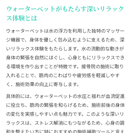
ツ
ウォーターベットがもたらす深いリラック
心地よい揺れがリラックスを促進する仕組
ス体験とは
み
ウォーターベットは水の浮力を利用した独特のマッサー
筋肉の緊張緩和に役立つウォーターベットの仕
ジ機器で、身体を優しく包み込むように支えるため、深
組み解説
いリラックス体験をもたらします。水の流動的な動きが
ウォーターベットが筋肉の緊張を和らげる
身体の緊張を自然にほぐし、心身ともにリラックスでき
理由
る環境を作り出すことが特徴です。接骨院の施術に取り
筋肉ほぐしに最適なウォーターベット施術
入れることで、筋肉のこわばりや疲労感を軽減しやす
の特徴
く、施術効果の向上に寄与します。
水流刺激が筋肉のこわばりに働きかける仕
具体的には、ウォーターベットの水圧と揺れが血流促進
組み
に役立ち、筋肉の緊張を和らげるため、施術前後の身体
ウォーターベット施術で感じる筋肉の柔軟
の変化を実感しやすい点も魅力です。このような深いリ
性向上
ラックスは、ストレス解消にもつながるため、心身の調
深部まで届くウォーターベットのほぐし効
和を整えたい方に特におすすめの施術補助ツールと言え