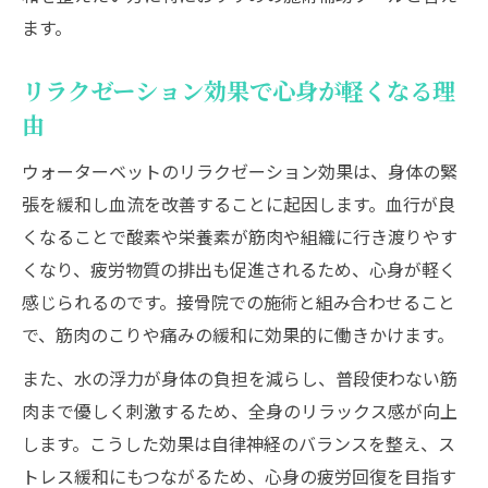
果
ます。
接骨院で受けるウォーターベット活用の実際
接骨院でのウォーターベット施術の流れを
リラクゼーション効果で心身が軽くなる理
解説
由
ウォーターベット施術後の体感変化を紹介
ウォーターベットのリラクゼーション効果は、身体の緊
専門スタッフが提案する施術プランの特徴
張を緩和し血流を改善することに起因します。血行が良
ウォーターベットと他施術の組み合わせ効
くなることで酸素や栄養素が筋肉や組織に行き渡りやす
果
くなり、疲労物質の排出も促進されるため、心身が軽く
患者に合わせたウォーターベット活用の工
感じられるのです。接骨院での施術と組み合わせること
夫
で、筋肉のこりや痛みの緩和に効果的に働きかけます。
血流促進や疲労回復にウォーターベットが選ば
また、水の浮力が身体の負担を減らし、普段使わない筋
れる理由
肉まで優しく刺激するため、全身のリラックス感が向上
ウォーターベットが血流促進に与える効果
します。こうした効果は自律神経のバランスを整え、ス
とは
トレス緩和にもつながるため、心身の疲労回復を目指す