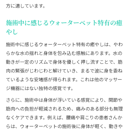
方に適しています。
疲労回復をサポートするウォーターベット
の魅力
施術中に感じるウォーターベット特有の癒
冷えやむくみ改善に役立つウォーターベッ
やし
トの働き
ウォーターベット施術が体の巡りを良くす
施術中に感じるウォーターベット特有の癒やしは、やわ
る理由
らかな水の揺れと身体を包み込む感触にあります。水の
動きが一定のリズムで身体を優しく押し流すことで、筋
ウォーターベットで全身リフレッシュする
肉の緊張がじわじわと解けていき、まるで波に身を委ね
方法
ているような安堵感が得られます。これは他のマッサー
ウォーターベット施術を安心して受けるための
ジ機器にはない独特の感覚です。
注意点
ウォーターベット施術前に確認すべきポイ
さらに、施術中は身体が浮いている感覚により、関節や
ント
筋肉への負担が軽減されるため、痛みのある部分も無理
なくケアできます。例えば、腰痛や肩こりの患者さんか
安心して施術を受けるための事前準備とは
らは、ウォーターベットの施術後に身体が軽く、動きや
ウォーターベット施術時の注意事項を押さ