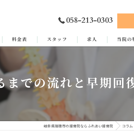
058-213-0303
料金表
スタッフ
求人
当院の
カイロプ
骨盤矯正
るまでの流れと早期回
姿勢矯正
交通事故
労災
岐阜県瑞穂市の接骨院ならふれあい接骨院
コラム