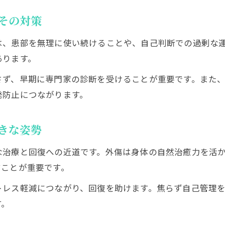
スポーツ外傷を防ぐためのウォーミングアップ習
その対策
スポーツ外傷予防に役立つセルフチェックのコツ
スポーツ外傷が多い人の特徴と対策ポイント
は、患部を無理に使い続けることや、自己判断での過剰な
スポーツ外傷と障害の違いを活かした予防法
あります。
治療経過で見落としがちな注意点とは
さず、早期に専門家の診断を受けることが重要です。また
スポーツ外傷 治療経過で気をつけたいポイント
発防止につながります。
スポーツ外傷の経過観察で見逃しやすい症状
スポーツ外傷治療中のリハビリの落とし穴
きな姿勢
スポーツ外傷治るまでの変化と注意点解説
な治療と回復への近道です。外傷は身体の自然治癒力を活
スポーツ外傷治療でやりがちな間違い対策
すことが重要です。
トレス軽減につながり、回復を助けます。焦らず自己管理
す。