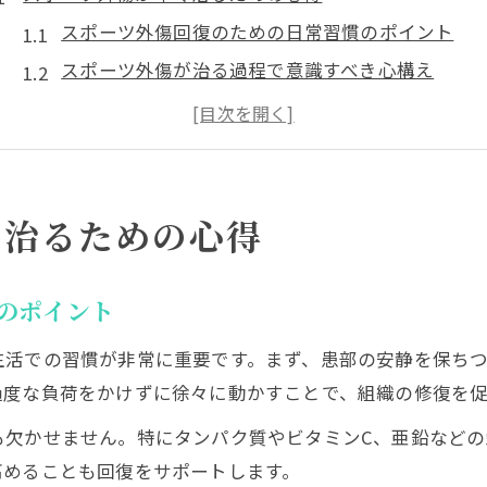
スポーツ外傷回復のための日常習慣のポイント
スポーツ外傷が治る過程で意識すべき心構え
スポーツ外傷を早く治すためのセルフケア方法
スポーツ外傷の治癒を妨げる行動とその対策
スポーツ外傷への正しい理解と前向きな姿勢
原因から探るスポーツ外傷の回復法
く治るための心得
スポーツ外傷の主な原因と予防へのステップ
スポーツ外傷 原因を見極めた回復アプローチ
のポイント
スポーツ外傷が多い人の特徴と改善方法
生活での習慣が非常に重要です。まず、患部の安静を保ち
スポーツ外傷とスポーツ障害の違いを理解する
過度な負荷をかけずに徐々に動かすことで、組織の修復を促
スポーツ外傷を防ぐためのトレーニング習慣
も欠かせません。特にタンパク質やビタミンC、亜鉛など
外傷を治すために大切な初期対応
高めることも回復をサポートします。