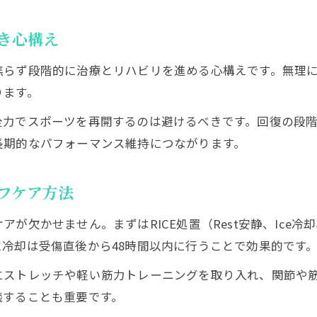
スポーツ外傷 初期対応の基本と実践法
スポーツ外傷応急処置が治るまでに与える影響
き心構え
スポーツ外傷の初期対応で重要な注意点
焦らず段階的に治療とリハビリを進める心構えです。無理
スポーツ外傷 初期処置と再発防止の工夫
ります。
スポーツ外傷の初期対応に必要な知識とは
全力でスポーツを再開するのは避けるべきです。回復の段
症状別スポーツ外傷の治癒ポイント解説
長期的なパフォーマンス維持につながります。
スポーツ外傷 一覧からみる主な症状の特徴
スポーツ外傷症状別の治るまでのポイント
フケア方法
スポーツ外傷ランキングにみる多い怪我と対策
せません。まずはRICE処置（Rest安静、Ice冷却、Comp
スポーツ外傷それぞれの治癒期間の傾向
冷却は受傷直後から48時間以内に行うことで効果的です
スポーツ外傷例で解説する治療のコツ
もし再発を防ぐなら抑えておくべき予防策
にストレッチや軽い筋力トレーニングを取り入れ、関節や
談することも重要です。
スポーツ外傷 予防に効果的なストレッチ方法