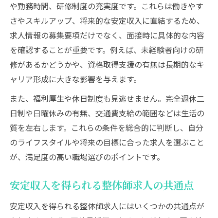
未経験者が整体師求人で選ぶべき研修制度
や勤務時間、研修制度の充実度です。これらは働きやす
整体師未経験求人を選ぶ際の注意事項
さやスキルアップ、将来的な安定収入に直結するため、
求人情報の募集要項だけでなく、面接時に具体的な内容
整体師求人を比較するポイント徹底解説
を確認することが重要です。例えば、未経験者向けの研
整体師求人の比較で見るべき福利厚生の違
修があるかどうかや、資格取得支援の有無は長期的なキ
い
ャリア形成に大きな影響を与えます。
整体師求人サイトを有効活用する方法
また、福利厚生や休日制度も見逃せません。完全週休二
正社員整体師求人と契約社員求人の違い
日制や日曜休みの有無、交通費支給の範囲などは生活の
整体師求人の仕事内容や勤務形態の比較
質を左右します。これらの条件を総合的に判断し、自分
整体師求人で注目したい賞与や昇給制度
のライフスタイルや将来の目標に合った求人を選ぶこと
正社員として働く整体師の魅力とは
が、満足度の高い職場選びのポイントです。
正社員整体師求人が安定収入を支える理由
整体師の正社員求人で得られる福利厚生
安定収入を得られる整体師求人の共通点
正社員整体師のキャリアパスと将来性
安定収入を得られる整体師求人にはいくつかの共通点が
整体師求人で叶う長期的な働き方の魅力