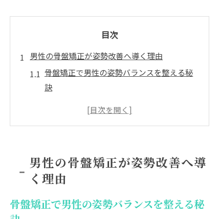
目次
男性の骨盤矯正が姿勢改善へ導く理由
骨盤矯正で男性の姿勢バランスを整える秘
訣
男性に多い骨盤の歪みが招く問題点を解説
デスクワーク男性に骨盤矯正が必要な理由
とは
骨盤矯正で男性が実感する姿勢変化の特徴
男性の骨盤矯正が姿勢改善へ導
男性の骨盤矯正が健康維持に役立つポイン
く理由
ト
骨盤矯正で腰痛対策を始める男性に最適な方法
骨盤矯正で男性の姿勢バランスを整える秘
骨盤矯正を活用した腰痛対策の基本ステッ