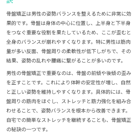
訣
プ
骨盤矯正は男性の姿勢バランスを整えるために非常に効
男性の腰痛に効果的な骨盤矯正ストレッチ
果的です。骨盤は身体の中心に位置し、上半身と下半身
骨盤矯正を続けることで腰の負担を軽減す
をつなぐ重要な役割を果たしているため、ここが歪むと
るコツ
全身のバランスが崩れやすくなります。特に男性は筋肉
腰痛対策に骨盤矯正が男性へもたらす利点
量が多い反面、骨盤周りの柔軟性が低下しがちで、その
日常で無理なくできる骨盤矯正の方法を紹
結果、姿勢の乱れや腰痛に繋がることが多いのです。
介
男性の骨盤矯正で重要なのは、骨盤の前傾や後傾の歪み
歪みが気になる男性へ骨盤矯正効果を解説
を正すことです。これにより体幹の安定性が増し、自然
骨盤矯正が男性の歪み改善に与える影響と
と正しい姿勢を維持しやすくなります。具体的には、骨
は
盤周りの筋肉をほぐし、ストレッチと筋力強化を組み合
歪みが原因の男性特有の不調を骨盤矯正で
わせることで、姿勢バランスを根本から改善できます。
解消
自宅での簡単なストレッチを継続することも、骨盤矯正
の秘訣の一つです。
骨盤矯正で男性が得られる主な効果を詳し
く紹介