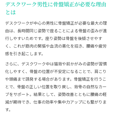
ク方法
デスクワーク男性に骨盤矯正が必要な理由
男性も気づきにくい骨盤の歪みサインとは
とは
セルフチェックで骨盤矯正の必要性を判断
デスクワークが中心の男性に骨盤矯正が必要な最大の理
骨盤矯正が必要な男性に見られる特徴を解
由は、長時間同じ姿勢で座ることによる骨盤の歪みが進
説
行しやすいためです。座り姿勢は骨盤を後傾させやす
定期的な骨盤矯正セルフチェックの重要性
く、これが筋肉の緊張や血流の悪化を招き、腰痛や疲労
感を引き起こします。
ストレッチを通じた骨盤矯正で仕事も快適に
骨盤矯正ストレッチで男性の仕事効率アッ
さらに、デスクワーク中は猫背や前かがみの姿勢が習慣
プ
化しやすく、骨盤の位置が不安定になることで、肩こり
デスクワーク男性に最適な骨盤矯正法を紹
や頭痛まで誘発する場合があります。骨盤矯正を行うこ
介
とで、骨盤の正しい位置を取り戻し、背骨の自然なカー
ブをサポート。結果として、姿勢改善とともに腰痛の軽
骨盤矯正ストレッチで長時間座っても疲れ
減が期待でき、仕事の効率や集中力アップにも繋がりま
にくく
す。
骨盤矯正で仕事中の腰痛や疲労感を軽減