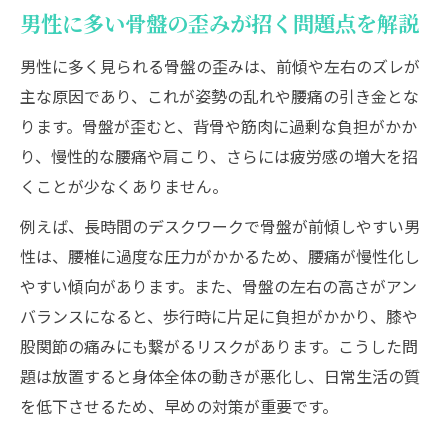
男性に多い骨盤の歪みが招く問題点を解説
歪みのサインを見逃さない骨盤矯正のポイ
ント
男性に多く見られる骨盤の歪みは、前傾や左右のズレが
主な原因であり、これが姿勢の乱れや腰痛の引き金とな
男性が骨盤矯正で感じる身体の変化を解説
ります。骨盤が歪むと、背骨や筋肉に過剰な負担がかか
自宅実践で骨盤矯正がもたらす男性の変化
り、慢性的な腰痛や肩こり、さらには疲労感の増大を招
自宅で始める男性向け骨盤矯正のメリット
くことが少なくありません。
骨盤矯正で仕事や趣味が快適になる理由
例えば、長時間のデスクワークで骨盤が前傾しやすい男
男性が実感する骨盤矯正の継続的な効果と
性は、腰椎に過度な圧力がかかるため、腰痛が慢性化し
は
やすい傾向があります。また、骨盤の左右の高さがアン
自宅骨盤矯正で生活習慣を見直すきっかけ
バランスになると、歩行時に片足に負担がかかり、膝や
に
股関節の痛みにも繋がるリスクがあります。こうした問
骨盤矯正を毎日続けるコツと注意点
題は放置すると身体全体の動きが悪化し、日常生活の質
骨盤の歪みをセルフチェックしたい方に
を低下させるため、早めの対策が重要です。
骨盤矯正前にできる男性向けセルフチェッ