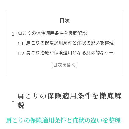
目次
肩こりの保険適用条件を徹底解説
肩こりの保険適用条件と症状の違いを整理
肩こり治療が保険適用となる具体的なケー
ス
肩こりで保険適用外になる主な理由を知る
医療費節約のための肩こり保険活用法
肩こり保険適用の判断ポイントと注意点
肩こりの保険適用条件を徹底解
整形外科で肩こり治療は可能か
説
整形外科で肩こりが保険適用となる条件
肩こり治療を整形外科で受ける際の流れ
肩こりの保険適用条件と症状の違いを整理