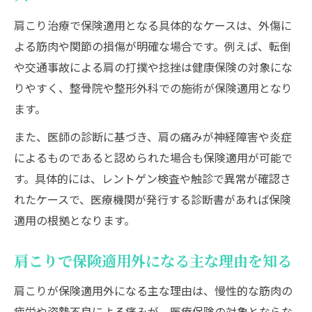
整骨院で肩こり保険適用する際の注意点
肩こり治療で保険適用となる具体的なケースは、外傷に
肩こり治療に保険を使うための判断基準
よる筋肉や関節の損傷が明確な場合です。例えば、転倒
や交通事故による肩の打撲や捻挫は健康保険の対象にな
肩こり治療で保険適用となる判断の流れ
りやすく、整骨院や整形外科での施術が保険適用となり
肩こり保険適用の可否を見極める基準
ます。
肩こり治療で保険を使う場合の相談方法
また、医師の診断に基づき、肩の痛みが神経障害や炎症
保険適用が可能な肩こり症状の見分け方
によるものであると認められた場合も保険適用が可能で
肩こり治療の保険活用で失敗しないコツ
す。具体的には、レントゲン検査や触診で異常が確認さ
注射治療で肩こりに保険は使える？
れたケースで、医療機関が発行する診断書があれば保険
肩こり注射治療の保険適用範囲を整理
適用の根拠となります。
肩こり注射で保険適用になるケース解説
肩こり保険適用の注射治療の流れと注意
肩こりで保険適用外になる主な理由を知る
肩こり注射治療で保険活用するための基準
肩こりが保険適用外になる主な理由は、慢性的な筋肉の
肩こり注射治療と保険適用の実際の違い
疲労や姿勢不良による痛みが、医療保険の対象とならな