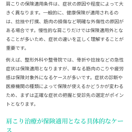
肩こり保険適用で整形外科を選ぶメリット
肩こりの保険適用条件は、症状の原因や程度によって大
肩こりの診断基準と保険適用の違い
きく異なります。一般的に、健康保険が適用されるの
整形外科と他医療機関の肩こり治療比較
は、捻挫や打撲、筋肉の損傷など明確な外傷性の原因が
ある場合です。慢性的な肩こりだけでは保険適用外とな
慢性肩こりが保険適用外となる理由
ることが多いため、症状の違いを正しく理解することが
慢性肩こりが保険適用外になる背景を解説
重要です。
肩こりの慢性化と保険適用条件の違い
例えば、整形外科や整骨院では、骨折や捻挫などの急性
肩こりで保険適用できない具体的な理由
症状は保険適用となりますが、単なる筋肉のこりや疲労
慢性肩こりと急性症状の区別と保険適用
感は保険対象外になるケースが多いです。症状の診断や
肩こりの保険適用外で注意すべきポイント
医療機関の種類によって保険が使えるかどうかが変わる
整骨院と肩こり保険適用の実際
ため、まずは正確な症状の把握と受診先の選定がポイン
整骨院で肩こり治療の保険適用条件を確認
トとなります。
肩こり保険適用で整骨院を選ぶ基準とは
肩こり治療が保険適用となる具体的なケー
整骨院の肩こり治療と保険適用理由の違い
ス
肩こり保険適用のための整骨院の活用法