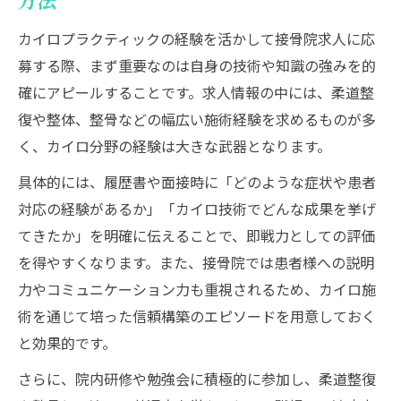
方法
接骨院求人と資格取得で広がるキャリアの
カイロプラクティックの経験を活かして接骨院求人に応
可能性
募する際、まず重要なのは自身の技術や知識の強みを的
資格を活かせる接骨院求人の見極め方
確にアピールすることです。求人情報の中には、柔道整
接骨院求人で資格取得を目指すメリット
復や整体、整骨などの幅広い施術経験を求めるものが多
資格取得がもたらす接骨院求人での信頼性
く、カイロ分野の経験は大きな武器となります。
向上
具体的には、履歴書や面接時に「どのような症状や患者
カイロ経験と資格取得で築く理想のキャリ
対応の経験があるか」「カイロ技術でどんな成果を挙げ
ア
てきたか」を明確に伝えることで、即戦力としての評価
経験豊かなカイロ技術を活かす働き方の魅力
を得やすくなります。また、接骨院では患者様への説明
接骨院求人で経験を活かす働き方の魅力と
力やコミュニケーション力も重視されるため、カイロ施
は
術を通じて培った信頼構築のエピソードを用意しておく
カイロ技術を活かせる接骨院求人の働き方
と効果的です。
実務経験が生きる接骨院求人の選び方
さらに、院内研修や勉強会に積極的に参加し、柔道整復