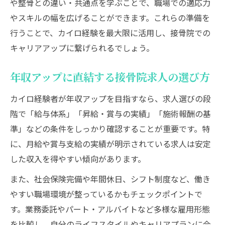
経験豊富な人材が求められる接骨院求人事
や整骨との違い・共通点を学ぶことで、職場での適応力
情
やスキルの幅を広げることができます。これらの準備を
行うことで、カイロ経験を最大限に活用し、接骨院での
接骨院求人で叶えるスキルアップと自己成
キャリアアップに繋げられるでしょう。
長
年収アップなら接骨院求人の選び方が重要
年収アップに直結する接骨院求人の選び方
年収アップを実現する接骨院求人の選び方
カイロ経験者が年収アップを目指すなら、求人選びの段
接骨院求人で見落とせない年収アップの条
階で「給与体系」「昇給・賞与の実績」「施術報酬の基
件
準」などの条件をしっかり確認することが重要です。特
カイロ経験者が狙うべき接骨院求人の特徴
に、月給や賞与支給の実績が明示されている求人は安定
高収入を目指す接骨院求人の探し方
した収入を得やすい傾向があります。
接骨院求人選定で収入アップを成功させる
また、社会保険完備や年間休日、シフト制度など、働き
コツ
やすい職場環境が整っているかもチェックポイントで
資格取得で信頼度を高める働き方とは
す。業務委託やパート・アルバイトなど多様な雇用形態
資格取得で接骨院求人における信頼性向上
を比較し、自分のライフスタイルやキャリアプランに合