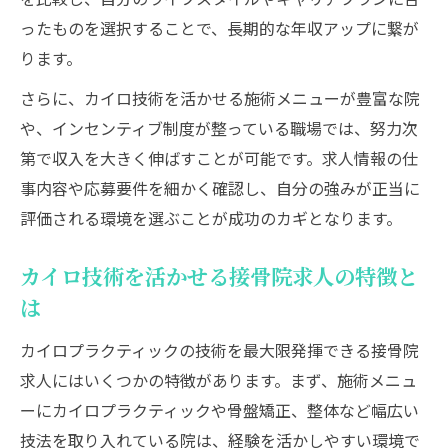
接骨院求人で資格を活かす働き方の工夫
ったものを選択することで、長期的な年収アップに繋が
信頼される施術者を目指す資格取得の重要
ります。
性
さらに、カイロ技術を活かせる施術メニューが豊富な院
資格と経験が活きる接骨院求人の特徴
や、インセンティブ制度が整っている職場では、努力次
接骨院求人で信頼度を高めるポイント
第で収入を大きく伸ばすことが可能です。求人情報の仕
カイロ施術の法的位置づけを知るメリット
事内容や応募要件を細かく確認し、自分の強みが正当に
接骨院求人で知るカイロ施術の法的位置づ
評価される環境を選ぶことが成功のカギとなります。
け
カイロ技術を活かせる接骨院求人の特徴と
カイロの法的理解が接骨院求人に活きる理
は
由
施術の法的位置づけを知ることで得られる
カイロプラクティックの技術を最大限発揮できる接骨院
安心感
求人にはいくつかの特徴があります。まず、施術メニュ
接骨院求人で必須の法的知識とカイロ施術
ーにカイロプラクティックや骨盤矯正、整体など幅広い
技法を取り入れている院は、経験を活かしやすい環境で
カイロと接骨院求人の法的位置づけの違い