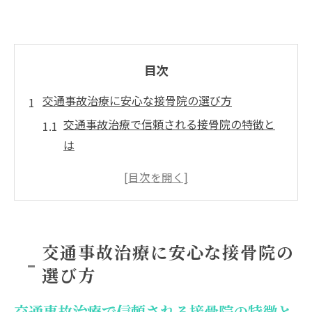
目次
交通事故治療に安心な接骨院の選び方
交通事故治療で信頼される接骨院の特徴と
は
交通事故治療に強い接骨院のサポート体制
交通事故治療経験豊富なスタッフの重要性
交通事故治療の保険対応と補償の確認方法
交通事故治療に安心な個別治療計画のポイ
交通事故治療に安心な接骨院の
ント
選び方
専門性が光る交通事故治療の接骨院活用法
交通事故治療に特化した専門的な施術内容