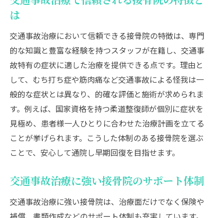
交通事故治療で信頼される接骨院の特徴と
交通事故治療で重要な国家資格と技術力
は
交通事故治療の症状別アプローチと工夫
交通事故治療において信頼できる接骨院の特徴は、専門
交通事故治療に役立つ最新機器と設備の特
的な知識と豊富な経験を持つスタッフが在籍し、交通事
徴
故特有の症状に適した治療を提供できる点です。理由と
交通事故治療の経過観察とリハビリの流れ
して、むち打ち症や筋肉痛など交通事故による怪我は一
般的な症状とは異なり、的確な評価と施術が求められま
信頼できる交通事故治療先を見極めるコツ
す。例えば、国家資格を持つ柔道整復師が個別に症状を
交通事故治療で信頼される接骨院の見分け
見極め、患者様一人ひとりに合わせた治療計画を立てる
方
ことが挙げられます。こうした体制のある接骨院を選ぶ
交通事故治療の口コミと体験談の活用ポイ
ことで、安心して通院し早期回復を目指せます。
ント
交通事故治療の保険会社対応と書類作成の
交通事故治療に強い接骨院のサポート体制
実際
交通事故治療に強い接骨院は、治療面だけでなく保険や
交通事故治療の費用補償と安心できる相談
補償、書類作成などのサポート体制も充実しています。