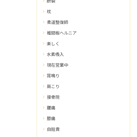
断裂
枕
柔道整復師
椎間板ヘルニア
楽しく
水素吸入
現在営業中
耳鳴り
肩こり
接骨院
腰痛
膝痛
自賠責