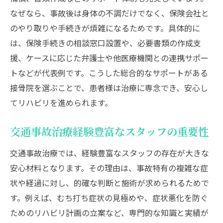
体制
なぜなら、事故後は身体の不調だけでなく、保険会社と
交通事故治療で失敗しない選び方の注意点
のやり取りや手続きが煩雑になるためです。具体的に
整形外科と接骨院の違いを徹底解説
は、保険手続きの相談窓口設置や、必要書類の作成支
交通事故治療で整形外科と接骨院の役割比
援、ケースに応じた弁護士や他医療機関との連携サポー
較
トなどが代表例です。こうした総合的なサポートがある
交通事故治療の検査・診断の違いと特徴
接骨院を選ぶことで、患者様は治療に専念でき、安心し
交通事故治療の診断書発行や手続きの流れ
てリハビリを進められます。
交通事故治療で併用通院が認められるケー
交通事故治療経験豊富なスタッフの重要性
ス
交通事故治療で迷った時の医療機関選び方
交通事故治療では、経験豊富なスタッフの存在が大きな
通院先で迷うなら交通事故治療の基礎知識を
安心材料となります。その理由は、事故特有の複雑な症
状や経過に対し、的確な判断と施術が求められるためで
交通事故治療の通院先選びで押さえるべき
す。例えば、むち打ち症状の見極めや、症状悪化を防ぐ
基本
ためのリハビリ計画の立案など、専門的な知識と実績が
交通事故治療の整形外科と接骨院の併用の