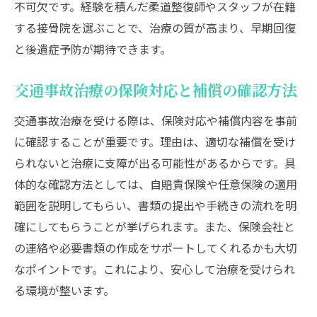
不可欠です。経験を積んだ柔道整復師やスタッフが在籍
実際
する接骨院を選ぶことで、治療の質が高まり、早期回復
交通事故治療で大切な症状の見極め方と相
と後遺症予防が期待できます。
談
交通事故治療の保険補償と必要な手続き解
交通事故治療の保険対応と補償の確認方法
説
交通事故治療を受ける際は、保険対応や補償内容を事前
交通事故治療の基礎知識と信頼できる選択
に確認することが重要です。理由は、適切な補償を受け
基準
られないと治療に支障が出る可能性があるからです。具
交通事故後の痛み改善に接骨院は有効か
体的な確認方法としては、自賠責保険や任意保険の適用
交通事故治療で接骨院が選ばれる理由を検
範囲を説明してもらい、書類の提出や手続きの流れを明
証
確にしてもらうことが挙げられます。また、保険会社と
交通事故治療で痛みを改善する接骨院の施
の連絡や必要書類の作成をサポートしてくれるかも大切
術
なポイントです。これにより、安心して治療を受けられ
交通事故治療での後遺症予防とリハビリの
る環境が整います。
重要性