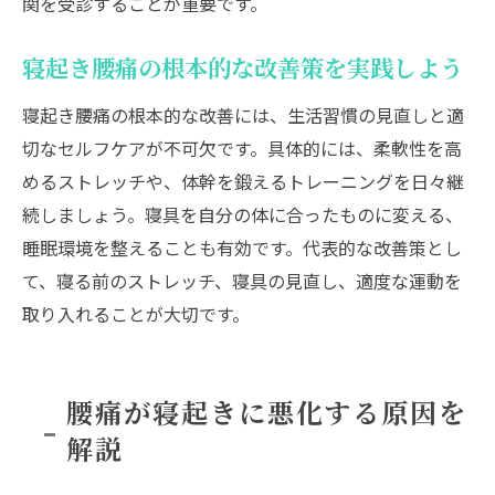
関を受診することが重要です。
無理なく続ける腰痛対策のストレッチポイ
ント
寝起き腰痛の根本的な改善策を実践しよう
寝起き腰痛セルフケアのための注意点まと
寝起き腰痛の根本的な改善には、生活習慣の見直しと適
め
切なセルフケアが不可欠です。具体的には、柔軟性を高
腰痛の悪化を防ぐ寝具選びのポイント
めるストレッチや、体幹を鍛えるトレーニングを日々継
寝起き腰痛対策に適した寝具の条件とは
続しましょう。寝具を自分の体に合ったものに変える、
腰痛を和らげるマットレスや枕の選び方
睡眠環境を整えることも有効です。代表的な改善策とし
寝起きの痛みを減らす寝具環境の整え方
て、寝る前のストレッチ、寝具の見直し、適度な運動を
季節や体質に合わせた寝具選びのコツ
取り入れることが大切です。
腰痛改善を目指す寝室環境の見直し方法
寝具購入時に注目したい腰痛対策の視点
腰痛が寝起きに悪化する原因を
寝起き腰痛の治し方と日常生活での予防法
解説
寝起き腰痛の根本的な治し方を徹底解説
腰痛予防に効果的な日常生活の工夫とは