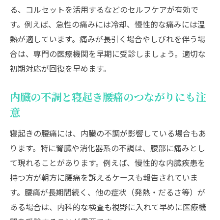
朝の腰痛を防ぐ寝返りしやすい工夫とは
る、コルセットを活用するなどのセルフケアが有効で
腰痛対策になる体勢と寝姿勢の注意点
す。例えば、急性の痛みには冷却、慢性的な痛みには温
寝起き腰痛を和らげる温熱ケアの取り入れ
熱が適しています。痛みが長引く場合やしびれを伴う場
方
合は、専門の医療機関を早期に受診しましょう。適切な
睡眠前ストレッチが腰痛予防に与える影響
初期対応が回復を早めます。
腰痛を悪化させない朝の起き上がり方の工
夫
内臓の不調と寝起き腰痛のつながりにも注
意
寝起きの腰痛に効くストレッチ方法
朝起きたら腰痛を緩和する基本ストレッチ
寝起きの腰痛には、内臓の不調が影響している場合もあ
寝起き腰痛改善に効く簡単エクササイズ紹
ります。特に腎臓や消化器系の不調は、腰部に痛みとし
介
て現れることがあります。例えば、慢性的な内臓疾患を
持つ方が朝方に腰痛を訴えるケースも報告されていま
腰痛予防のための寝る前ストレッチ習慣の
す。腰痛が長期間続く、他の症状（発熱・だるさ等）が
作り方
ある場合は、内科的な検査も視野に入れて早めに医療機
ヘルニア予防にも役立つ朝のストレッチ例