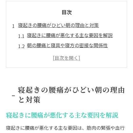
目次
寝起きの腰痛がひどい朝の理由と対策
寝起きに腰痛が悪化する主な要因を解説
朝の腰痛と寝具や寝方の密接な関係性
腰痛が一番痛い朝に意識したい生活習慣
腰痛が立てないほど辛い場合の早期対応法
内臓の不調と寝起き腰痛のつながりにも注
意
寝起きの腰痛がひどい朝の理由
寝起き腰痛の根本的な改善策を実践しよう
と対策
腰痛が寝起きに悪化する原因を解説
寝返り不足が招く腰痛の悪化メカニズム
寝起きに腰痛が悪化する主な要因を解説
朝起きると腰痛がひどい理由を深掘り解説
寝起きに腰痛が悪化する主な要因は、筋肉の緊張や血行