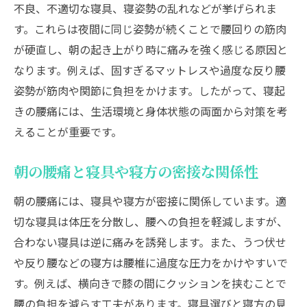
冷えや血行不良が寝起き腰痛に及ぼす影響
不良、不適切な寝具、寝姿勢の乱れなどが挙げられま
寝起きに腰痛が強まる生活環境の特徴
す。これらは夜間に同じ姿勢が続くことで腰回りの筋肉
が硬直し、朝の起き上がり時に痛みを強く感じる原因と
筋肉の緊張が腰痛悪化の原因となる理由
なります。例えば、固すぎるマットレスや過度な反り腰
寝起き腰痛の原因と向き合うためのポイン
姿勢が筋肉や関節に負担をかけます。したがって、寝起
ト
きの腰痛には、生活環境と身体状態の両面から対策を考
朝起きた時の腰痛はなぜ起こるのか
えることが重要です。
朝起きた瞬間の腰痛と睡眠の質の関連性
寝具の硬さや高さが腰痛に与える影響とは
朝の腰痛と寝具や寝方の密接な関係性
朝起きると腰痛がひどい症状の特徴を解説
朝の腰痛には、寝具や寝方が密接に関係しています。適
ヘルニアなどの疾患による朝の腰痛の可能
切な寝具は体圧を分散し、腰への負担を軽減しますが、
性
合わない寝具は逆に痛みを誘発します。また、うつ伏せ
寝起き腰痛が内臓トラブルと関係するケー
や反り腰などの寝方は腰椎に過度な圧力をかけやすいで
ス
す。例えば、横向きで膝の間にクッションを挟むことで
朝の腰痛を見逃さない日々のセルフチェッ
腰の負担を減らす工夫があります。寝具選びと寝方の見