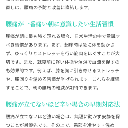
ク法
直しは、腰痛の予防と改善に直結します。
腰痛で寝起きが辛い時のセルフケア術
腰痛が一番痛い朝に意識したい生活習慣
寝起き腰痛に有効なストレッチの実践方法
腰痛を和らげる朝のセルフマッサージのコ
腰痛が朝に最も強く現れる場合、日常生活の中で意識す
ツ
べき習慣があります。まず、起床時は急に体を動かさ
腰痛改善のための起床時の体の動かし方
ず、ゆっくりとストレッチを行い筋肉をほぐすことが大
切です。また、就寝前に軽い体操や温浴で血流を促すの
腰痛時でも無理なくできる簡単ケア習慣
も効果的です。例えば、膝を胸に引き寄せるストレッチ
ストレス軽減が寝起き腰痛予防に効果的な
や、腰回りを温める習慣が挙げられます。これらを継続
理由
することで、朝の腰痛の軽減が期待できます。
寝起き腰痛セルフケアと医療相談の使い分
け
腰痛が立てないほど辛い場合の早期対応法
朝の腰痛を軽減する寝方と習慣の工夫
腰痛が立てないほど強い場合は、無理に動かず安静を保
腰痛予防に最適な寝方と枕選びのポイント
つことが最優先です。その上で、患部を冷やす・温め