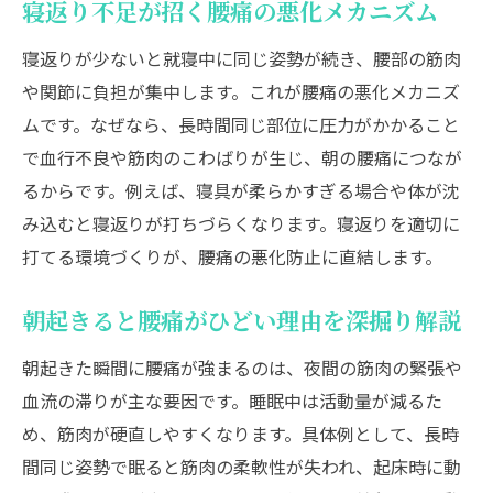
寝返り不足が招く腰痛の悪化メカニズム
腰痛が治らない場合の医療機関受診の目安
寝返りが少ないと就寝中に同じ姿勢が続き、腰部の筋肉
生活習慣の見直しが寝起き腰痛改善の鍵
や関節に負担が集中します。これが腰痛の悪化メカニズ
ストレッチや運動を取り入れた腰痛対策法
ムです。なぜなら、長時間同じ部位に圧力がかかること
腰痛の再発予防に役立つ生活管理術
で血行不良や筋肉のこわばりが生じ、朝の腰痛につなが
るからです。例えば、寝具が柔らかすぎる場合や体が沈
み込むと寝返りが打ちづらくなります。寝返りを適切に
打てる環境づくりが、腰痛の悪化防止に直結します。
朝起きると腰痛がひどい理由を深掘り解説
朝起きた瞬間に腰痛が強まるのは、夜間の筋肉の緊張や
血流の滞りが主な要因です。睡眠中は活動量が減るた
め、筋肉が硬直しやすくなります。具体例として、長時
間同じ姿勢で眠ると筋肉の柔軟性が失われ、起床時に動