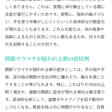
セルフチェックで分かるリウマチ初期症状
しくありません。これは、夜間に体が静止している間に
炎症が進行しやすいためです。実際に、指先が曲げづら
関節リウマチ初期症状セルフチェック方法
い、手を使う作業がしにくいといった具体的な行動変化
自宅でできる関節リウマチ症状の確認手順
が現れることもあります。これらの変化は、他の疾患や
リウマチ初期症状チェックの注意点を解説
加齢によるものと区別しづらい面もあるため、日々の変
セルフチェックで見つかる関節リウマチの
化を記録することが大切です。
サイン
関節リウマチ初期症状を見逃さない自己診
関節リウマチが疑われる朝の症状例
断法
関節リウマチが疑われる朝の症状としては、手の指や手
リウマチ症状写真を参考にしたセルフチェ
首、足の指の関節が左右対称に腫れたり、痛みを感じた
ック
りすることが挙げられます。特に、こわばりが30分以上
リウマチになりやすい人の特徴と性格の傾向
続く場合や、複数の関節に症状が現れる場合は要注意で
関節リウマチなりやすい人の性格や特徴と
す。具体的な例として、歯磨きやドアノブを回す動作が
は
しづらくなる、靴紐を結ぶのに時間がかかるなど、日常