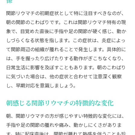
係
関節リウマチを疑うべき主な症状とは
関節リウマチの初期症状として特に注目すべきなのが、
リウマチ初期症状と自己判断の注意点
朝の関節のこわばりです。これは関節リウマチ特有の現
関節リウマチ症状の見分け方とチェック方
象で、目覚めた直後に手指や足の関節が硬く感じ、動か
法
しづらくなる状態を指します。この症状は、炎症によっ
て関節周辺の組織が腫れることで発生します。具体的に
症状から関節リウマチを疑うポイント解説
は、手を握ったり広げたりする動作がぎこちなくなり、
見逃しがちな関節リウマチの症状を知る
日常生活に影響を及ぼすこともあります。朝のこわばり
指の違和感が示す関節リウマチのサイン
に気づいた場合は、他の症状と合わせて注意深く観察
関節リウマチで指に現れる症状と特徴
し、早期対応を意識しましょう。
指の違和感が関節リウマチを示す理由
初期症状としての関節リウマチ指の変化
朝感じる関節リウマチの特徴的な変化
関節リウマチ症状と指の腫れ・痛みの関係
朝、関節リウマチの方が感じやすい特徴的な変化には、
関節リウマチ症状指のチェックポイント
手指や足の関節の腫れや痛み、動かしにくさがありま
指の異変から考える関節リウマチ初期対応
す。特に起床直後は、関節が腫れて熱感を伴うことも珍