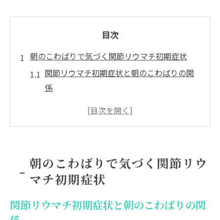
目次
朝のこわばりで気づく関節リウマチ初期症状
関節リウマチ初期症状と朝のこわばりの関
係
朝感じる関節リウマチの特徴的な変化
関節リウマチが疑われる朝の症状例
朝のこわばりは関節リウマチのサインか
関節リウマチ初期症状を見逃さないコツ
朝のこわばりで気づく関節リウ
早期発見のために知りたい朝の関節リウマ
マチ初期症状
チ症状
関節リウマチかも？症状から見分けるポイント
関節リウマチ初期症状と朝のこわばりの関
関節リウマチ症状と他疾患との違いに注目