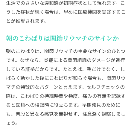
リウマチに影響する生活習慣や体質の傾向
生活でのささいな違和感が初期症状として現れます。こ
関節リウマチになりやすい性格との関係性
うした症状が続く場合は、早めに医療機関を受診するこ
リウマチリスクを高める特徴や行動パター
とが推奨されます。
ン
朝のこわばりは関節リウマチのサインか
関節リウマチ発症に関係する性格・体質の
分析
朝のこわばりは、関節リウマチの重要なサインのひとつ
気を付けたい関節リウマチのなりやすい特
です。なぜなら、炎症による関節組織のダメージが進行
徴
している証拠だからです。たとえば、朝だけでなく、し
ばらく動かした後にこわばりが和らぐ場合も、関節リウ
症状悪化を防ぐための生活上の注意点まとめ
マチの特徴的なパターンと言えます。セルフチェックの
関節リウマチ症状悪化を防ぐ生活習慣の工
際は、こわばりの持続時間や頻度、痛みの有無を記録す
夫
ると医師への相談時に役立ちます。早期発見のために
してはいけない10項目と生活での注意点
も、普段と異なる感覚を無視せず、注意深く観察しまし
関節リウマチで避けるべき日常の行動とは
ょう。
症状悪化予防に役立つ関節リウマチ対策法