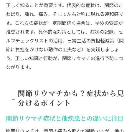
進行を防ぐための関節リウマチ症状管理
正しく知ることが重要です。代表的な症状は、関節のこ
関節リウマチ初期症状からの予防アクショ
わばり、腫れ、痛み、そして左右対称に現れる違和感で
ン
す。これらの症状が一定期間続く場合は、早めの受診が
関節リウマチ進行を防ぐための知識と対策
推奨されます。具体的な対策としては、症状の記録、セ
早期発見で進行を抑える関節リウマチ症状
ルフチェックリストの活用、日常生活の負担軽減策（関
節に負担をかけない動作の工夫など）を実践しましょ
う。正しい知識と行動が、関節リウマチの進行予防につ
ながります。
関節リウマチかも？症状から見
分けるポイント
関節リウマチ症状と他疾患との違いに注目
関節リウマチは、関節の痛みや腫れが特徴ですが、他の