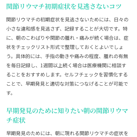
関節リウマチ症状を和らげる生活のヒント
関節リウマチ初期症状を見逃さないコツ
生活で守りたい関節リウマチ症状管理のコ
関節リウマチの初期症状を見逃さないためには、日々の
ツ
小さな違和感を見逃さず、記録することが大切です。特
関節リウマチの原因と治療の最新情報を解説
に、朝のこわばりや関節の腫れ・痛みが続く場合は、症
関節リウマチの主な原因と発症メカニズム
状をチェックリスト形式で整理しておくとよいでしょ
関節リウマチ治療の最新動向と選択肢
う。具体的には、手指の動きや痛みの程度、腫れの有無
関節リウマチ症状改善を目指す治療法紹介
を毎日記録し、1週間以上続く場合は医療機関に相談す
ることをおすすめします。セルフチェックを習慣化する
原因と治療を知って関節リウマチに備える
ことで、早期発見と適切な対策につなげることが可能で
関節リウマチ治療の進歩と症状への影響
す。
信頼できる関節リウマチ治療情報の集め方
進行を防ぐために知っておきたい重要な症状
早期発見のために知りたい朝の関節リウマ
関節リウマチ進行予防に大切な症状とは
チ症状
見逃せない関節リウマチの重要なサイン
早期発見のためには、朝に現れる関節リウマチの症状を