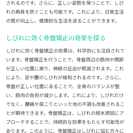
されるのです。さらに、正しい姿勢を保つことで、しび
れの再発を防ぐことも可能です。これにより、日常生活
の質が向上し、健康的な生活を送ることができます。
しびれに効く骨盤矯正の効果を探る
しびれに効く骨盤矯正の効果は、科学的にも注目されて
います。骨盤矯正を行うことで、骨盤周辺の筋肉や関節
が正しい位置に戻り、神経の圧迫が軽減されます。これ
により、足や腰のしびれが緩和されるのです。さらに、
骨盤が正しい位置にあることで、全身のバランスが整
い、筋肉の負担が減少します。これにより、しびれだけ
でなく、腰痛や肩こりといった他の不調も改善されるこ
とが期待できます。骨盤矯正は、しびれの根本原因にア
プローチすることで、持続的な効果をもたらす可能性が
あります。このように、骨盤矯正はしびれに悩む方々に