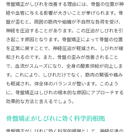
骨盤矯正がしびれを改善する理由には、骨盤の位置が神
経や血管に与える影響が大きいことが挙げられます。骨
盤が歪むと、周囲の筋肉や組織が不自然な負荷を受け、
神経を圧迫することがあります。この圧迫がしびれを引
き起こす原因となります。骨盤矯正によって骨盤の位置
を正常に戻すことで、神経圧迫が軽減され、しびれが緩
和されるのです。また、骨盤の歪みが改善されること
で、血流がスムーズになり、全身の酸素供給が向上しま
す。これにより、しびれだけでなく、筋肉の緊張や痛み
も軽減され、体全体のバランスが整います。このよう
に、骨盤矯正はしびれの根本的な原因にアプローチする
効果的な方法と言えるでしょう。
骨盤矯正がしびれに効く科学的根拠
骨盤矯正がしびれに効く科学的根拠として、神経伝達の