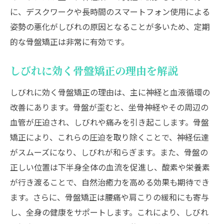
に、デスクワークや長時間のスマートフォン使用による
姿勢の悪化がしびれの原因となることが多いため、定期
的な骨盤矯正は非常に有効です。
しびれに効く骨盤矯正の理由を解説
しびれに効く骨盤矯正の理由は、主に神経と血液循環の
改善にあります。骨盤が歪むと、坐骨神経やその周辺の
血管が圧迫され、しびれや痛みを引き起こします。骨盤
矯正により、これらの圧迫を取り除くことで、神経伝達
がスムーズになり、しびれが和らぎます。また、骨盤の
正しい位置は下半身全体の血流を促進し、酸素や栄養素
が行き渡ることで、自然治癒力を高める効果も期待でき
ます。さらに、骨盤矯正は腰痛や肩こりの緩和にも寄与
し、全身の健康をサポートします。これにより、しびれ