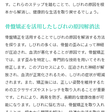
す。これらのステップを踏むことで、しびれの原因を根
本から解消し、健康的な生活を取り戻せるでしょう。
骨盤矯正を活用したしびれの原因解消法
骨盤矯正を活用することでしびれの原因を解消する方法
を探ります。しびれの多くは、骨盤の歪みによって神経
が圧迫され、血流が悪化することが原因です。骨盤矯正
では、まず歪みを特定し、専門的な技術を用いてそれを
修正します。このプロセスにより、圧迫された神経が解
放され、血流が正常化されるため、しびれの症状が軽減
されます。また、矯正後には、正しい姿勢を維持するた
めのエクササイズやストレッチを取り入れることが重要
です。これにより、再発を防ぎ、長期的な健康改善が可
能になります。しびれに悩む方は、骨盤矯正を取り入れ