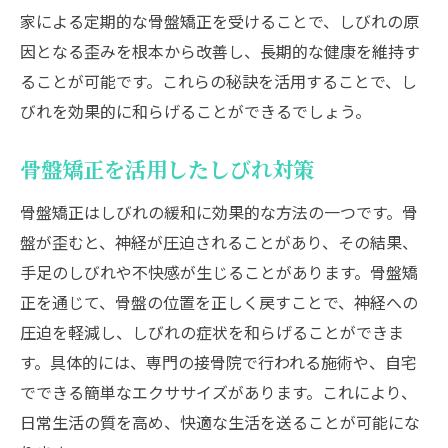
家による定期的な骨盤矯正を受けることで、しびれの原
骨盤矯正でしびれが改善した事例を紹介
因となる歪みを根本から改善し、長期的な健康を維持す
しびれを解消する骨盤矯正の体験談
ることが可能です。これらの秘訣を活用することで、し
骨盤矯正でしびれが改善した実際の声
びれを効果的に和らげることができるでしょう。
しびれ改善に成功した骨盤矯正の体験
骨盤矯正のしびれ改善事例を徹底解説
骨盤矯正を活用したしびれ対策
骨盤矯正によるしびれ解消の体験談を紹介
骨盤矯正はしびれの緩和に効果的な方法の一つです。骨
盤が歪むと、神経が圧迫されることがあり、その結果、
手足のしびれや不快感が生じることがあります。骨盤矯
正を通じて、骨盤の位置を正しく戻すことで、神経への
圧迫を軽減し、しびれの症状を和らげることができま
す。具体的には、専門の接骨院で行われる施術や、自宅
でできる簡単なエクササイズがあります。これにより、
日常生活の質を高め、快適な生活を送ることが可能にな