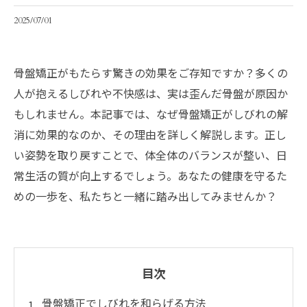
2025/07/01
骨盤矯正がもたらす驚きの効果をご存知ですか？多くの
人が抱えるしびれや不快感は、実は歪んだ骨盤が原因か
もしれません。本記事では、なぜ骨盤矯正がしびれの解
消に効果的なのか、その理由を詳しく解説します。正し
い姿勢を取り戻すことで、体全体のバランスが整い、日
常生活の質が向上するでしょう。あなたの健康を守るた
めの一歩を、私たちと一緒に踏み出してみませんか？
目次
骨盤矯正でしびれを和らげる方法