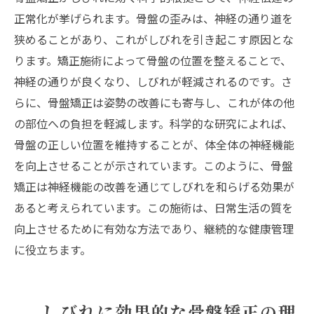
正常化が挙げられます。骨盤の歪みは、神経の通り道を
狭めることがあり、これがしびれを引き起こす原因とな
ります。矯正施術によって骨盤の位置を整えることで、
神経の通りが良くなり、しびれが軽減されるのです。さ
らに、骨盤矯正は姿勢の改善にも寄与し、これが体の他
の部位への負担を軽減します。科学的な研究によれば、
骨盤の正しい位置を維持することが、体全体の神経機能
を向上させることが示されています。このように、骨盤
矯正は神経機能の改善を通じてしびれを和らげる効果が
あると考えられています。この施術は、日常生活の質を
向上させるために有効な方法であり、継続的な健康管理
に役立ちます。
しびれに効果的な骨盤矯正の理