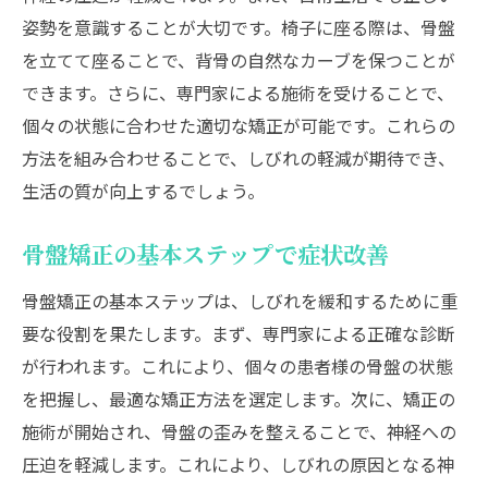
骨盤矯正でしびれが改善する理由を探る
姿勢を意識することが大切です。椅子に座る際は、骨盤
骨盤矯正がしびれに効く科学的根拠
を立てて座ることで、背骨の自然なカーブを保つことが
しびれに効果的な骨盤矯正の理由
できます。さらに、専門家による施術を受けることで、
骨盤矯正でしびれを改善する根本的な理由
個々の状態に合わせた適切な矯正が可能です。これらの
方法を組み合わせることで、しびれの軽減が期待でき、
しびれ解消に骨盤矯正が必要な理由を探る
生活の質が向上するでしょう。
骨盤矯正によるしびれ改善の根拠を解明
しびれ緩和に効果的な骨盤矯正の理由を解
骨盤矯正の基本ステップで症状改善
説
骨盤矯正の基本ステップは、しびれを緩和するために重
骨盤矯正がしびれに効く根拠を学ぶ
要な役割を果たします。まず、専門家による正確な診断
骨盤矯正でしびれが改善する理由を理解
が行われます。これにより、個々の患者様の骨盤の状態
骨盤矯正で日常のしびれを解消
を把握し、最適な矯正方法を選定します。次に、矯正の
日常生活でしびれを感じる原因と骨盤矯正
施術が開始され、骨盤の歪みを整えることで、神経への
骨盤矯正で日常のしびれを緩和する方法
圧迫を軽減します。これにより、しびれの原因となる神