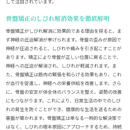
して注目されています。
骨盤矯正のしびれ解消効果を徹底解明
骨盤矯正がしびれ解消に効果的である理由を探ると、ま
ず神経の圧迫解消が挙げられます。骨盤の歪みが原因で
神経が圧迫されると、しびれや痛みを引き起こすことが
あります。矯正により骨盤が正しい位置に戻ることで、
神経への圧迫が解消され、しびれが軽減されます。ま
た、骨盤矯正は筋肉の緊張を和らげる効果もあり、これ
が血行を促進し、神経への栄養供給を改善します。さら
に、骨盤の安定が体全体のバランスを整え、姿勢の改善
にもつながります。これにより、日常生活の中でのしび
れの発生を防ぐことができ、健康的な生活を送るための
基盤が築かれます。骨盤矯正は単なる一時的な解決策で
はなく、しびれの根本原因にアプローチするため、持続