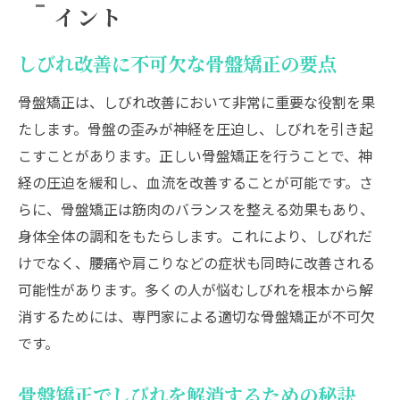
イント
しびれ改善に不可欠な骨盤矯正の要点
骨盤矯正は、しびれ改善において非常に重要な役割を果
たします。骨盤の歪みが神経を圧迫し、しびれを引き起
こすことがあります。正しい骨盤矯正を行うことで、神
経の圧迫を緩和し、血流を改善することが可能です。さ
らに、骨盤矯正は筋肉のバランスを整える効果もあり、
身体全体の調和をもたらします。これにより、しびれだ
けでなく、腰痛や肩こりなどの症状も同時に改善される
可能性があります。多くの人が悩むしびれを根本から解
消するためには、専門家による適切な骨盤矯正が不可欠
です。
骨盤矯正でしびれを解消するための秘訣