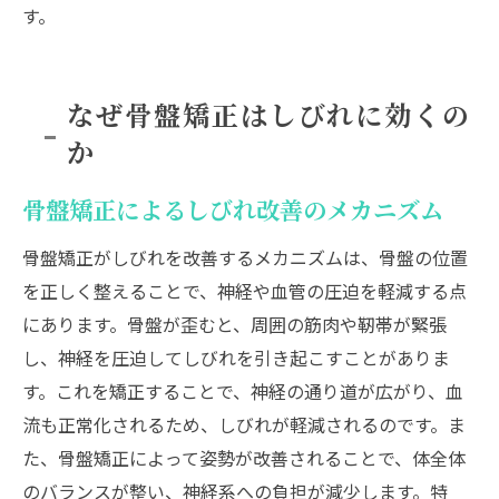
す。
なぜ骨盤矯正はしびれに効くの
か
骨盤矯正によるしびれ改善のメカニズム
骨盤矯正がしびれを改善するメカニズムは、骨盤の位置
を正しく整えることで、神経や血管の圧迫を軽減する点
にあります。骨盤が歪むと、周囲の筋肉や靭帯が緊張
し、神経を圧迫してしびれを引き起こすことがありま
す。これを矯正することで、神経の通り道が広がり、血
流も正常化されるため、しびれが軽減されるのです。ま
た、骨盤矯正によって姿勢が改善されることで、体全体
のバランスが整い、神経系への負担が減少します。特