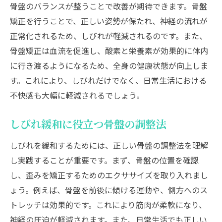
骨盤のバランスが整うことで改善が期待できます。骨盤
骨盤矯正を活用したしびれの原因解消法
矯正を行うことで、正しい姿勢が保たれ、神経の流れが
骨盤矯正がもたらすしびれ改善効果
正常化されるため、しびれが軽減されるのです。また、
骨盤矯正で得られるしびれ改善の実例
骨盤矯正は血流を促進し、酸素と栄養素が効果的に体内
しびれに効く骨盤矯正の効果を探る
に行き渡るようになるため、全身の健康状態が向上しま
骨盤矯正によるしびれ軽減の実証効果
す。これにより、しびれだけでなく、日常生活における
骨盤矯正のしびれ解消効果を徹底解明
不快感も大幅に軽減されるでしょう。
しびれを軽減する骨盤矯正の科学的効果
しびれ緩和に役立つ骨盤の調整法
骨盤矯正がもたらすしびれ解消の実績
なぜ骨盤矯正はしびれに効くのか
しびれを緩和するためには、正しい骨盤の調整法を理解
し実践することが重要です。まず、骨盤の位置を確認
骨盤矯正によるしびれ改善のメカニズム
し、歪みを矯正するためのエクササイズを取り入れまし
しびれに効く骨盤矯正の理由を解説
ょう。例えば、骨盤を前後に傾ける運動や、側方へのス
骨盤矯正がしびれに与える影響を理解
トレッチは効果的です。これにより筋肉が柔軟になり、
しびれ緩和に役立つ骨盤矯正の理由
神経の圧迫が軽減されます。また、日常生活でも正しい