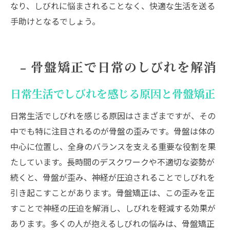
なり、しびれに悩まされることなく、快適な生活を送る
手助けとなるでしょう。
骨盤矯正で日常のしびれを解消
日常生活でしびれを感じる原因と骨盤矯正
日常生活でしびれを感じる原因はさまざまですが、その
中でも特に注目されるのが骨盤の歪みです。骨盤は体の
中心に位置し、全身のバランスを支える重要な役割を果
たしています。長時間のデスクワークや不適切な姿勢が
続くと、骨盤が歪み、神経が圧迫されることでしびれを
引き起こすことがあります。骨盤矯正は、この歪みを正
すことで神経の圧迫を解消し、しびれを軽減する効果が
あります。多くの人が抱えるしびれの悩みは、骨盤矯正