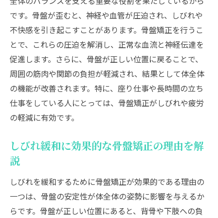
全体のバランスを支える重要な役割を果たしているから
です。骨盤が歪むと、神経や血管が圧迫され、しびれや
不快感を引き起こすことがあります。骨盤矯正を行うこ
とで、これらの圧迫を解消し、正常な血流と神経伝達を
促進します。さらに、骨盤が正しい位置に戻ることで、
周囲の筋肉や関節の負担が軽減され、結果として体全体
の機能が改善されます。特に、座り仕事や長時間の立ち
仕事をしている人にとっては、骨盤矯正がしびれや疲労
の軽減に有効です。
しびれ緩和に効果的な骨盤矯正の理由を解
説
しびれを緩和するために骨盤矯正が効果的である理由の
一つは、骨盤の安定性が体全体の姿勢に影響を与えるか
らです。骨盤が正しい位置にあると、背骨や下肢への負