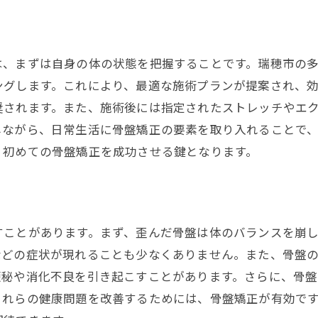
歩き方で変わる骨盤矯正の効果とは
正しい歩行が骨盤に与える好影響
歩き方改善で得られる具体的な変化
は、まずは自身の体の状態を把握することです。瑞穂市の
骨盤矯正後の歩行改善がもたらす健康効果
ングします。これにより、最適な施術プランが提案され、
瑞穂市での体験談：歩き方と健康の関係
奨されます。また、施術後には指定されたストレッチやエ
歩き方を変えることで得られる長期的な健康改善
しながら、日常生活に骨盤矯正の要素を取り入れることで
、初めての骨盤矯正を成功させる鍵となります。
骨盤矯正と歩行改善の成功例
骨盤矯正で瑞穂市の健康を手に入れる方法
瑞穂市での骨盤矯正施術の流れ
地元で信頼される骨盤矯正の専門家
すことがあります。まず、歪んだ骨盤は体のバランスを崩
骨盤矯正が生活に与えるポジティブな変化
などの症状が現れることも少なくありません。また、骨盤
便秘や消化不良を引き起こすことがあります。さらに、骨
瑞穂市で利用できる骨盤矯正の施設紹介
これらの健康問題を改善するためには、骨盤矯正が有効で
骨盤矯正で期待できる健康的な生活