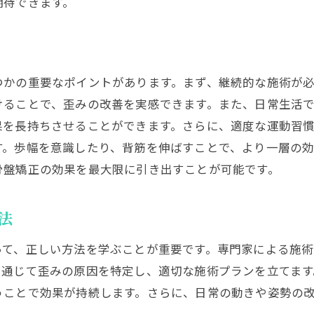
期待できます。
地域コミュニティと連携した健康促進活動
正しい歩行習慣で骨盤矯正を効果的に
日常に取り入れるべき歩行習慣
つかの重要なポイントがあります。まず、継続的な施術が
骨盤矯正を効果的にするウォーキング法
けることで、歪みの改善を実感できます。また、日常生活
歩行分析で自分に合った改善策を見つける
果を長持ちさせることができます。さらに、適度な運動習
歩行習慣と骨盤矯正の統合的アプローチ
す。歩幅を意識したり、背筋を伸ばすことで、より一層の
正しい歩行がもたらす姿勢改善の効果
骨盤矯正の効果を最大限に引き出すことが可能です。
骨盤矯正後の歩行の重要性
骨盤矯正と歩行改善で日常生活の質を向上
法
骨盤矯正で得られる生活の質の向上
って、正しい方法を学ぶことが重要です。専門家による施
歩行改善が心身の健康に与える影響
を通じて歪みの原因を特定し、適切な施術プランを立てま
日常生活における歩行習慣の具体例
うことで効果が持続します。さらに、日常の動きや姿勢の
瑞穂市の住民が実践する健康的なライフスタイル