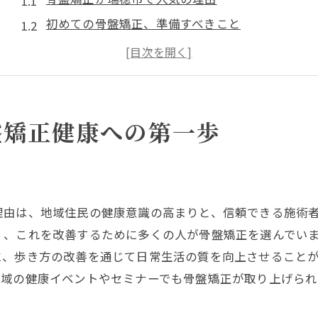
初めての骨盤矯正、準備すべきこと
骨盤の歪みが健康に与える影響
骨盤矯正の効果を最大化するために
専門家が教える正しい骨盤矯正の方法
瑞穂市の骨盤矯正で得られる健康効果
盤矯正健康への第一歩
骨盤矯正で正しい歩き方を身につける方法
歩き方が骨盤矯正に与える影響
骨盤矯正と歩行改善の相乗効果
理由は、地域住民の健康意識の高まりと、信頼できる施術
正しい歩き方のチェックポイント
く、これを改善するために多くの人が骨盤矯正を選んでい
骨盤矯正に効果的なエクササイズ
に、歩き方の改善を通じて日常生活の質を向上させること
毎日の生活に取り入れたい歩行習慣
地域の健康イベントやセミナーでも骨盤矯正が取り上げら
瑞穂市で学ぶ歩行改善のテクニック