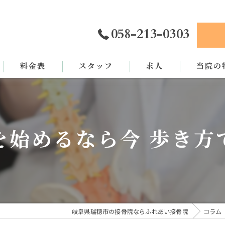
058-213-0303
料金表
スタッフ
求人
当院の
カイロプ
骨盤矯正
を始めるなら今 歩き方
姿勢矯正
交通事故
労災
岐阜県瑞穂市の接骨院ならふれあい接骨院
コラム