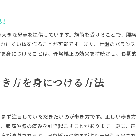
骨盤矯正と歩行のバランスを取る方法
健康的な日常を実現するためのアドバイス
果
瑞穂市の骨盤矯正で健康的な歩行習慣を
の大きな恩恵を提供しています。施術を受けることで、腰
瑞穂市での骨盤矯正の最新動向
疲れにくい体を作ることが可能です。また、骨盤のバラン
地域密着型の骨盤矯正プログラム紹介
方を身につけることは、骨盤矯正の効果を持続させ、長期
地元で話題の健康的な歩行習慣
骨盤矯正の専門家が教える歩行のコツ
歩き方を身につける方法
瑞穂市で体感する骨盤矯正の新しいステップ
地域交流を通じた健康促進の取り組み
歩き方を変えて骨盤矯正効果を最大化しよう
歩行スタイルを変えることのメリット
、まず注目していただきたいのが歩き方です。正しい歩き
骨盤矯正を成功に導く歩行改善の秘訣
れ、腰痛や膝の痛みを引き起こすことがあります。逆に、
日常生活における歩行スタイルの見直し方
き方が改善されると、骨盤矯正の効果がより一層引き出さ