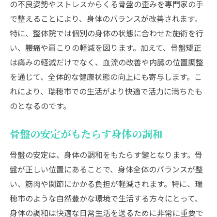
荷物を持つ際の姿勢改善ポイント
の不良姿勢やストレスからくる骨盤の歪みを専門家の手
で整えることにより、身体のバランスが改善されます。
負担軽減のための骨盤エクササイズ
特に、整体院では個別の身体の状態に合わせた施術を行
専門家が伝授する荷物の持ち方
い、腰痛や肩こりの軽減を図ります。加えて、骨盤矯正
瑞穂市で骨盤矯正を受けることで得られるメリ
は痛みの軽減だけでなく、血流の改善や内臓の位置調整
ット
を通じて、全体的な健康状態の向上にも寄与します。こ
施術を受けた人のリアルな声
れにより、瑞穂市での生活がより快適で活力に満ちたも
地元での安心安全な施術体験
のとなるのです。
骨盤矯正で得られる心身の健康
継続的な施術がもたらす長期効果
骨盤の安定がもたらす身体の調和
地域での信頼と施術の魅力
骨盤の安定は、身体の調和をもたらす鍵となります。骨
生活習慣の改善による健康増進
盤が正しい位置にあることで、身体全体のバランスが整
ふれあい接骨院の専門家による骨盤ケアのすす
い、筋肉や関節にかかる負担が軽減されます。特に、瑞
め
穂市のような自然豊かな環境で生活する方々にとって、
身体の調和は快適な日常生活を送るために非常に重要で
専門家が教える自宅でできる骨盤ケア