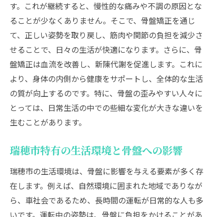
す。これが継続すると、慢性的な痛みや不調の原因とな
骨盤矯正で姿勢改善！瑞穂市住民の体験談
ることが少なくありません。そこで、骨盤矯正を通じ
骨盤矯正による姿勢改善の効果
て、正しい姿勢を取り戻し、筋肉や関節の負担を減少さ
瑞穂市での成功体験談とその詳細
せることで、日々の生活が快適になります。さらに、骨
住民が感じた骨盤矯正のメリット
盤矯正は血流を改善し、新陳代謝を促進します。これに
姿勢改善を実感した日常の変化
より、身体の内側から健康をサポートし、全体的な生活
の質が向上するのです。特に、骨盤の歪みやすい人々に
住民による骨盤矯正のすすめ
とっては、日常生活の中での些細な変化が大きな違いを
実際に受けた施術の感想と評価
生むことがあります。
長時間座り仕事をする人におすすめの骨盤矯正
法
瑞穂市特有の生活環境と骨盤への影響
座り仕事が骨盤に及ぼす影響とは
瑞穂市の生活環境は、骨盤に影響を与える要素が多く存
職場でできる簡単な骨盤ストレッチ
在します。例えば、自然環境に囲まれた地域でありなが
椅子選びが骨盤に与える影響
ら、車社会であるため、長時間の運転が日常的な人も多
長時間座ることによる歪みのリスク
いです。運転中の姿勢は、骨盤に負担をかけることがあ