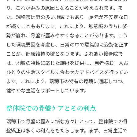
休憩中にできる骨盤矯正エクササイズ
り、これが歪みの原因となることが考えられます。ま
専門家が薦める座り仕事向け矯正法
た、瑞穂市は雨の多い地域でもあり、足元が不安定な日
骨盤矯正が瑞穂市の健康を支える理由
が続くこともあります。これにより、無意識のうちに姿
地域の健康維持における骨盤矯正の役割
勢が崩れ、骨盤が歪みやすくなることがあります。こう
した環境要因を考慮し、日常の中で意識的に姿勢を正す
骨盤矯正を通じた地域住民の健康促進
ことが、健康維持の鍵となります。ふれあい接骨院で
骨盤矯正がもたらす地域全体への影響
は、地域の特性に応じた施術を提供し、患者様お一人お
地域医療における骨盤矯正の重要性
ひとりの生活スタイルに合わせたアドバイスを行ってい
瑞穂市における健康意識の高まり
ます。これにより、瑞穂市の特有の環境に適応しつつ、
骨盤ケアがもたらす地域活性化への貢献
健やかな生活をサポートしています。
重い荷物を持つ方必見！骨盤の歪みを防ぐ方法
重い荷物が骨盤に与える負担
整体院での骨盤ケアとその利点
荷物の持ち方で変わる骨盤の健康
瑞穂市で骨盤の歪みに悩む方々にとって、整体院での骨
日常生活でできる歪み予防策
盤矯正は多くの利点をもたらします。まず、日常生活で