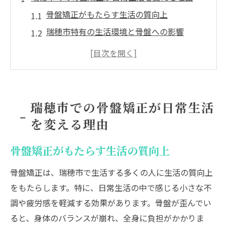
骨盤矯正がもたらす生活の質向上
瑞穂市特有の生活環境と骨盤への影響
整体院での骨盤ケアとその利点
骨盤の安定がもたらす身体の調和
骨盤矯正がストレス軽減にもたらす効果
地域密着型の施術がもたらす安心感
瑞穂市での骨盤矯正が日常生活
骨盤の歪みがもたらす影響と矯正の重要性
を変える理由
骨盤の歪みが健康に及ぼす具体的な影響
骨盤矯正がもたらす生活の質向上
矯正の必要性とその基礎知識
歪みの原因を知ることの重要性
骨盤矯正は、瑞穂市で生活する多くの人に生活の質向上
骨盤の歪みが引き起こす長期的な問題
をもたらします。特に、日常生活の中で感じる小さな不
調や疲労感を軽減する効果があります。骨盤が歪んでい
専門家による適切な矯正方法の選び方
ると、身体のバランスが崩れ、全身に負担がかかりま
歪みの早期発見がもたらす健康維持