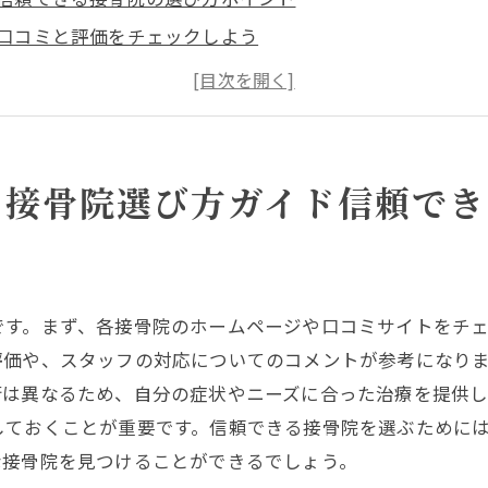
口コミと評価をチェックしよう
専門施術の種類と特徴
アクセスの良さを確認
初回カウンセリングの重要性
施設の清潔さとスタッフの対応
の接骨院選び方ガイド信頼でき
院予約のポイント岐阜県で効率よく予約する方法
オンライン予約システムの利用方法
電話予約の注意点
です。まず、各接骨院のホームページや口コミサイトをチ
早期予約のメリット
評価や、スタッフの対応についてのコメントが参考になり
キャンセルポリシーを確認しよう
術は異なるため、自分の症状やニーズに合った治療を提供
予約前に知っておきたいこと
しておくことが重要です。信頼できる接骨院を選ぶために
予約時の質問事項リスト
な接骨院を見つけることができるでしょう。