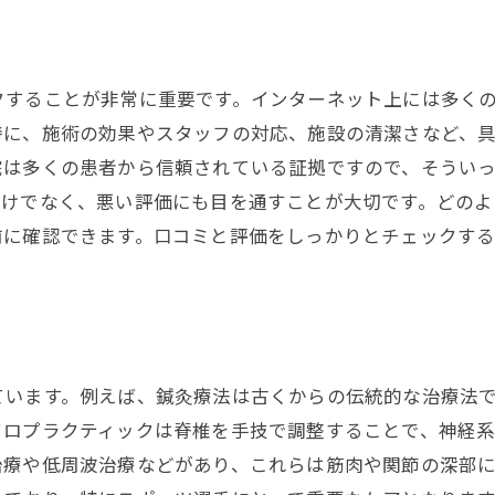
県の人気接骨院特集自分に合った治療を見つけるために
地域別人気接骨院紹介
施術内容別おすすめ院
クすることが非常に重要です。インターネット上には多く
利用者の声を参考にしよう
特に、施術の効果やスタッフの対応、施設の清潔さなど、
接骨院の特色を理解する
院は多くの患者から信頼されている証拠ですので、そうい
予約前の体験施術の有無
だけでなく、悪い評価にも目を通すことが大切です。どの
前に確認できます。口コミと評価をしっかりとチェックす
アフターケアサービスの充実度
院で受けられる施術とは岐阜県内の接骨院の施術内容を徹
各種施術の効果と特徴
骨折や捻挫の専門治療
スポーツ障害への対応
ています。例えば、鍼灸療法は古くからの伝統的な治療法
イロプラクティックは脊椎を手技で調整することで、神経
交通事故後のリハビリ
治療や低周波治療などがあり、これらは筋肉や関節の深部
慢性的な痛みに対する施術