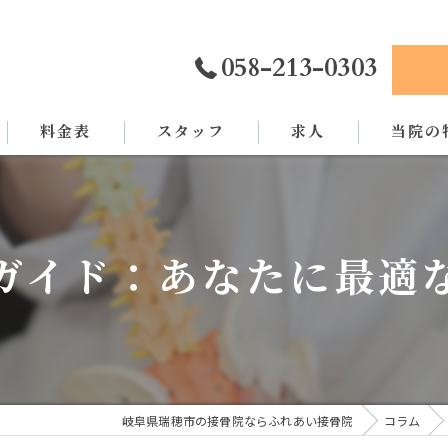
058-213-0303
料金表
スタッフ
求人
当院の
カイロプ
骨盤矯正
ガイド：あなたに最適
姿勢矯正
交通事故
労災
岐阜県瑞穂市の接骨院ならふれあい接骨院
コラム