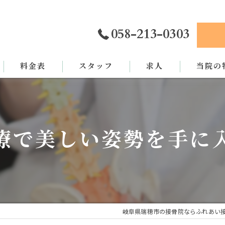
058-213-0303
料金表
スタッフ
求人
当院の
カイロプ
骨盤矯正
療で美しい姿勢を手に
姿勢矯正
交通事故
労災
岐阜県瑞穂市の接骨院ならふれあい