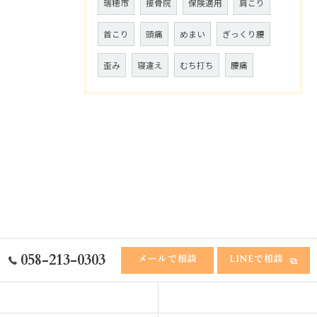
瑞穂市
接骨院
保険適用
肩こり
首こり
頭痛
めまい
ぎっくり腰
歪み
寝違え
むち打ち
腰痛
058-213-0303
メールで相談
LINEで相談
ホーム
ふれあい接骨院