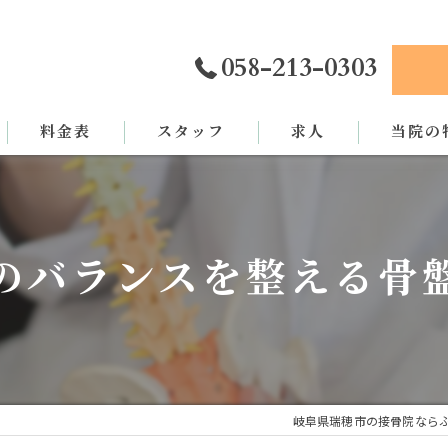
058-213-0303
料金表
スタッフ
求人
当院の
カイロプ
骨盤矯正
のバランスを整える骨
姿勢矯正
交通事故
労災
岐阜県瑞穂市の接骨院なら