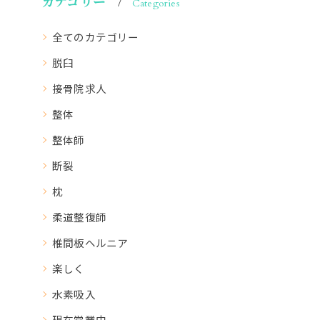
カテゴリー
Categories
全てのカテゴリー
脱臼
接骨院求人
整体
整体師
断裂
枕
柔道整復師
椎間板ヘルニア
楽しく
水素吸入
現在営業中