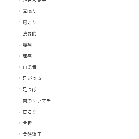
耳鳴り
肩こり
接骨院
腰痛
膝痛
自賠責
足がつる
足つぼ
関節リウマチ
首こり
骨折
骨盤矯正