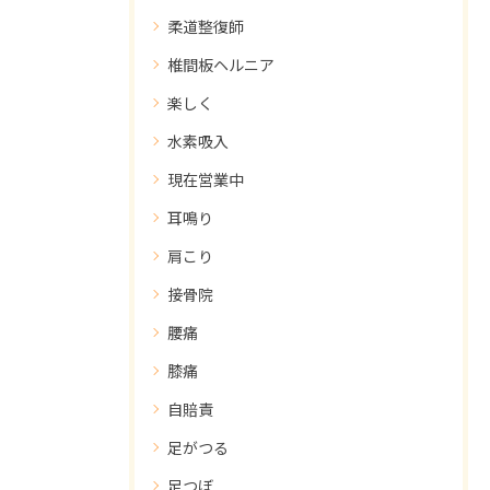
柔道整復師
椎間板ヘルニア
楽しく
水素吸入
現在営業中
耳鳴り
肩こり
接骨院
腰痛
膝痛
自賠責
足がつる
足つぼ