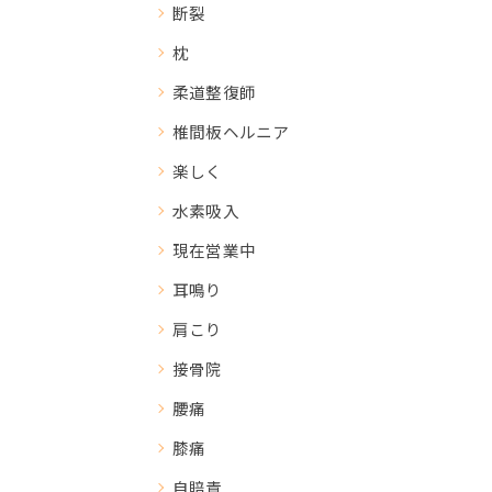
断裂
枕
柔道整復師
椎間板ヘルニア
楽しく
水素吸入
現在営業中
耳鳴り
肩こり
接骨院
腰痛
膝痛
自賠責