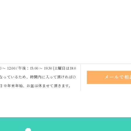
 12:00 / 午後：15:00 ～ 19:30 (土曜日は18:0
メールで相
なっているため、時間内に入って頂ければO
祝日 ※年末年始、お盆は休ませて頂きます。
スタッフ
求人
当院の特徴
カイロプラクティック
骨盤
ログ
コラム
お問い合わせ
プライバシーポリシー
サイトマ