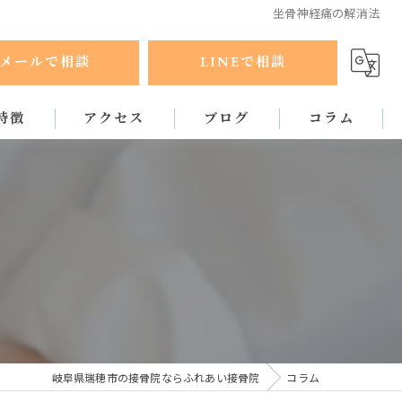
坐骨神経痛の解消法
メールで相談
LINEで相談
特徴
アクセス
ブログ
コラム
ラクティック
岐阜県瑞穂市の接骨院ならふれあい接骨院
コラム