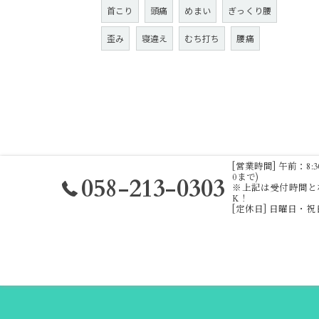
首こり
頭痛
めまい
ぎっくり腰
歪み
寝違え
むち打ち
腰痛
[営業時間] 午前：8:30 ～
0まで)
058-213-0303
※上記は受付時間と
K！
[定休日] 日曜日・
ホーム
ふれあい接骨院
施術内容
料金表
ブ