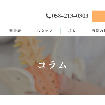
058-213-0303
料金表
スタッフ
求人
当院の
カイロプ
骨盤矯正
コラム
姿勢矯正
交通事故
労災