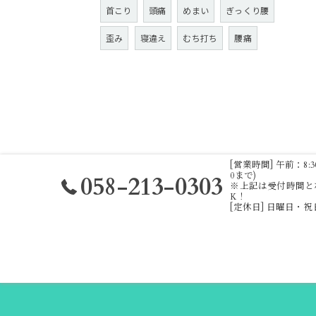
首こり
頭痛
めまい
ぎっくり腰
歪み
寝違え
むち打ち
腰痛
[営業時間] 午前：8:30 ～
0まで)
058-213-0303
※上記は受付時間と
K！
[定休日] 日曜日・
ホーム
ふれあい接骨院
施術内容
料金表
ブ