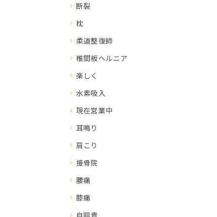
断裂
枕
柔道整復師
椎間板ヘルニア
楽しく
水素吸入
現在営業中
耳鳴り
肩こり
接骨院
腰痛
膝痛
自賠責