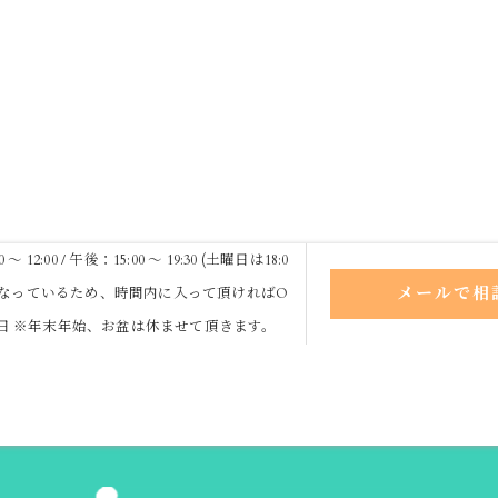
 12:00 / 午後：15:00 ～ 19:30 (土曜日は18:0
メールで相
なっているため、時間内に入って頂ければO
祝日 ※年末年始、お盆は休ませて頂きます。
スタッフ
求人
当院の特徴
カイロプラクティック
骨盤
ログ
コラム
お問い合わせ
プライバシーポリシー
サイトマ