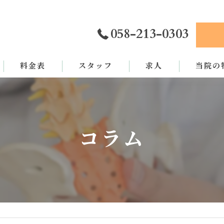
058-213-0303
料金表
スタッフ
求人
当院の
カイロプ
骨盤矯正
コラム
姿勢矯正
交通事故
労災